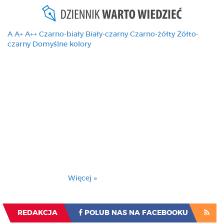
A
A+
A++
Czarno-biały
Biały-czarny
Czarno-żółty
Żółto-
czarny
Domyślne kolory
Ten serwis używa
cookies i podobnych
technologii, brak
zmiany ustawienia
przeglądarki oznacza
zgodę na to.
Brak zmiany ustawienia przeglądarki oznacza
zgodę na to.
Więcej »
Zrozumiałem
REDAKCJA
POLUB NAS NA FACEBOOKU