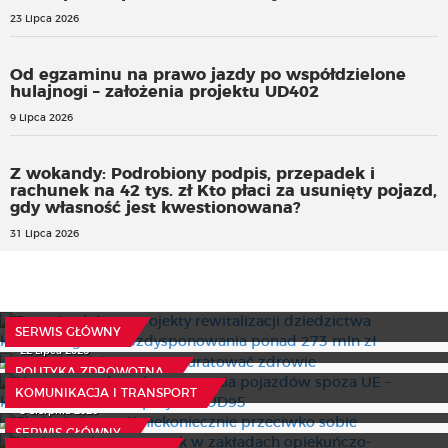
23 Lipca 2026
Od egzaminu na prawo jazdy po współdzielone
hulajnogi – założenia projektu UD402
9 Lipca 2026
Z wokandy: Podrobiony podpis, przepadek i
rachunek na 42 tys. zł Kto płaci za usunięty pojazd,
gdy własność jest kwestionowana?
31 Lipca 2026
Ruszył nabór na projekty rewitalizacji dziedzictwa
kulturowego. Do rozdysponowania ponad 273 mln zł
Kilka pytań, które mogą uratować zdrowie
15 Lipca 2026
SERWIS GŁÓWNY
Nowe procedury dopuszczania pojazdów spoza UE –
22 Lipca 2026
kluczowe założenia projektu UD95
POLITYKA ZDROWOTNA
Ekologia i rozwój niekoniecznie przeciwko sobie
10 Lipca 2026
KOMUNIKACJA I TRANSPORT
Limitowanie przepustek w zakładach opiekuńczo-
3 Sierpnia 2026
leczniczych narusza prawa pacjenta
SERWIS GŁÓWNY
Fundusz Młodzieżowy z nowymi zasadami