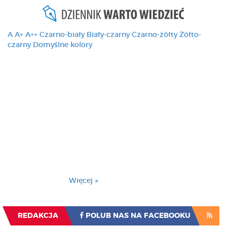
A
A+
A++
Czarno-biały
Biały-czarny
Czarno-żółty
Żółto-
czarny
Domyślne kolory
Ten serwis używa
cookies i podobnych
technologii, brak
zmiany ustawienia
przeglądarki oznacza
zgodę na to.
Brak zmiany ustawienia przeglądarki oznacza
zgodę na to.
Więcej »
Zrozumiałem
REDAKCJA
POLUB NAS NA FACEBOOKU