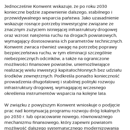
Jednocześnie Konwent wskazuje, że po roku 2030
konieczne będzie zapewnienie dalszego, stabilnego i
przewidywalnego wsparcia państwa. Jako uzasadnienie
wskazuje rosnące potrzeby inwestycyjne związane ze
znacznym zużyciem istniejącej infrastruktury drogowej
oraz wzrost natężenia ruchu na drogach powiatowych,
wymagający dostosowania ich parametrów technicznych.
Konwent zwraca również uwagę na potrzebę poprawy
bezpieczeństwa ruchu, w tym eliminacji szczególnie
niebezpiecznych odcinków, a także na ograniczone
możliwości finansowe powiatów, uniemożliwiające
realizację wielu inwestycji kapitałochłonnych bez udziału
środków zewnętrznych. Podkreśla ponadto konieczność
prowadzenia długofalowej i stabilnej polityki rozwoju
infrastruktury drogowej, wymagającej wczesnego
określenia instrumentów wsparcia na kolejne lata.
W związku z powyższym Konwent wnioskuje o podjęcie
prac nad kontynuacją programu rozwoju dróg lokalnych
po 2030 r. lub opracowanie nowego, równoważnego
mechanizmu finansowego, który zapewni powiatom
możliwość dalszego systematycznego modernizowania