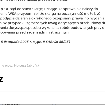
p.s.a., sąd odrzucił skargę, uznając, że sprawa nie należy do
ieniu WSA przypomniał, że skarga na bezczynność może być
podjęcia działania określonego przepisami prawa, np. wydania 
ego. W przypadku zgłoszonych uwag dotyczących przebudowy d
rzeżenia dotyczące sposobu wykonania robót budowlanych przy 
ępowaniu przed sądem administracyjnym.
listopada 2025 r. (sygn. II SAB/Go 86/25)
ne przez: Mateusz Jabłoński
Z
„Jest ktoś taki jak 116
Bezpłatny eDziennik dla
111”
szkół. Rząd rozpoczyna
9 Lipca 2026