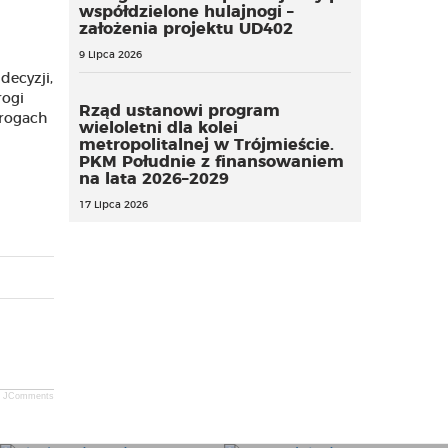
współdzielone hulajnogi –
założenia projektu UD402
9 Lipca 2026
decyzji,
rogi
Rząd ustanowi program
drogach
wieloletni dla kolei
metropolitalnej w Trójmieście.
PKM Południe z finansowaniem
na lata 2026–2029
17 Lipca 2026
JComments
Blankiet dowodu
Trwa nabór do programu
rejestracyjnego objęty
stypendialnego Młoda