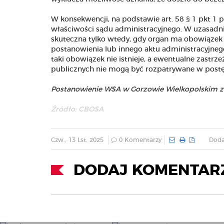
W konsekwencji, na podstawie art. 58 § 1 pkt 1 p.
właściwości sądu administracyjnego. W uzasadn
skuteczna tylko wtedy, gdy organ ma obowiązek 
postanowienia lub innego aktu administracyjn
taki obowiązek nie istnieje, a ewentualne zast
publicznych nie mogą być rozpatrywane w post
Postanowienie WSA w Gorzowie Wielkopolskim z 5 
Źródło:
CBOSA
Czw., 13 Lst. 2025
0 Komentarzy
Doda
DODAJ KOMENTAR
Podsumowanie kolejnego
lipcowego posiedzenia
Umowa cywilnoprawna a
Komisji Wspólnej Rządu i
informacja publiczna