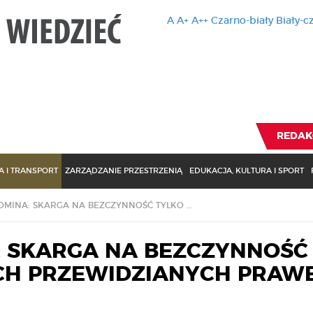
A
A+
A++
Czarno-biały
Biały-c
Ten serwis 
zmiany usta
Brak zmiany ustawienia p
REDAK
 I TRANSPORT
ZARZĄDZANIE PRZESTRZENIĄ
EDUKACJA, KULTURA I SPORT
WSA PRZYPOMINA: SKARGA NA BEZCZYNNOŚĆ TYLKO W SPRAWACH PRZEWIDZIANYCH PRAWEM
 SKARGA NA BEZCZYNNOŚĆ
CH PRZEWIDZIANYCH PRAW