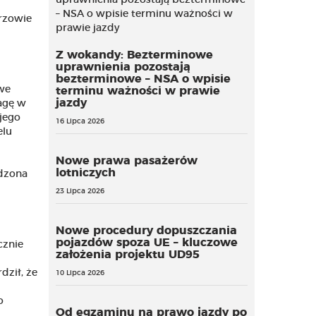
rzowie
Z wokandy: Bezterminowe
uprawnienia pozostają
bezterminowe – NSA o wpisie
owe
terminu ważności w prawie
jazdy
wagę w
jego
16 Lipca 2026
elu
Nowe prawa pasażerów
lotniczych
adzona
23 Lipca 2026
Nowe procedury dopuszczania
pojazdów spoza UE – kluczowe
cznie
założenia projektu UD95
dził, że
10 Lipca 2026
o
Od egzaminu na prawo jazdy po