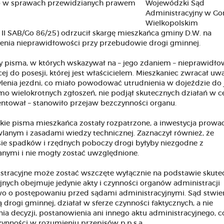
Wojewódzki Sąd
Administracyjny w Go
Wielkopolskim
. II SAB/Go 86/25) odrzucił skargę mieszkańca gminy D.W. na
enia nieprawidłowości przy przebudowie drogi gminnej.
ny pisma, w których wskazywał na – jego zdaniem – nieprawidł
ej do posesji, której jest właścicielem. Mieszkaniec zwracał u
lenia jezdni, co miało powodować utrudnienia w dojeździe do 
o wielokrotnych zgłoszeń, nie podjął skutecznych działań w c
entował – stanowiło przejaw bezczynności organu.
tkie pisma mieszkańca zostały rozpatrzone, a inwestycja prow
anym i zasadami wiedzy technicznej. Zaznaczył również, że
e spadków i rzędnych poboczy drogi byłyby niezgodne z
nymi i nie mogły zostać uwzględnione.
tracyjne może zostać wszczęte wyłącznie na podstawie skute
yjnych obejmuje jedynie akty i czynności organów administracji
awo o postępowaniu przed sądami administracyjnymi. Sąd stwier
rogi gminnej, działał w sferze czynności faktycznych, a nie
a decyzji, postanowienia ani innego aktu administracyjnego, c
ynności w rozumieniu przepisów p.p.s.a.