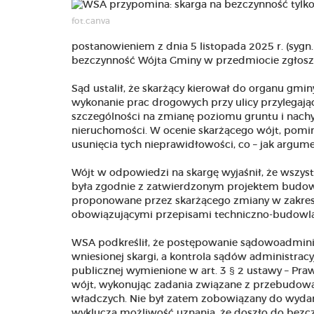
fot.canva
postanowieniem z dnia 5 listopada 2025 r. (sygn
bezczynność Wójta Gminy w przedmiocie zgłosz
Sąd ustalił, że skarżący kierował do organu gmi
wykonanie prac drogowych przy ulicy przylegając
szczególności na zmianę poziomu gruntu i nachy
nieruchomości. W ocenie skarżącego wójt, pomim
usunięcia tych nieprawidłowości, co – jak argum
Wójt w odpowiedzi na skargę wyjaśnił, że wszys
była zgodnie z zatwierdzonym projektem budowl
proponowane przez skarżącego zmiany w zakresi
obowiązującymi przepisami techniczno-budowla
WSA podkreślił, że postępowanie sądowoadminis
wniesionej skargi, a kontrola sądów administrac
publicznej wymienione w art. 3 § 2 ustawy – Pr
wójt, wykonując zadania związane z przebudową d
władczych. Nie był zatem zobowiązany do wydani
wyklucza możliwość uznania, że doszło do bezcz