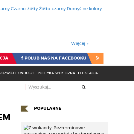
zarny
Czarno-żółty
Żółto-czarny
Domyślne kolory
używa cookies i podobnych t
wienia przeglądarki oznacza
rzeglądarki oznacza zgodę na to.
Więcej »
CJA
POLUB NAS NA FACEBOOKU
ROZWÓJ I FUNDUSZE
POLITYKA SPOŁECZNA
LEGISLACJA
POPULARNE
EM