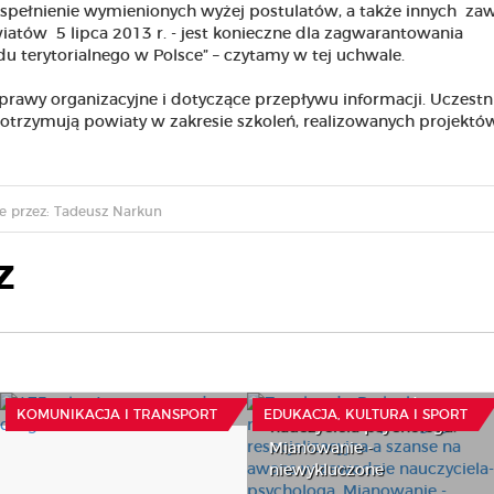
 spełnienie wymienionych wyżej postulatów, a także innych za
tów 5 lipca 2013 r. - jest konieczne dla zagwarantowania
terytorialnego w Polsce” – czytamy w tej uchwale.
rawy organizacyjne i dotyczące przepływu informacji. Uczestn
ą otrzymują powiaty w zakresie szkoleń, realizowanych projektó
 przez: Tadeusz Narkun
Z
Z wokandy: Praktyka w
ramach studiów
475 mln zł na
pedagogika
samorządowe drogi
resocjalizacyjna a szanse
na awans w zawodzie
29 Lipca 2026
KOMUNIKACJA I TRANSPORT
EDUKACJA, KULTURA I SPORT
nauczyciela-psychologa.
Mianowanie -
niewykluczone