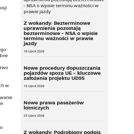
w
isji
Z wokandy: Bezterminowe
uprawnienia pozostają
bezterminowe – NSA o wpisie
terminu ważności w prawie
jazdy
ego
16 Lipca 2026
ebne
stwo
Nowe procedury dopuszczania
pojazdów spoza UE – kluczowe
założenia projektu UD95
ich w
10 Lipca 2026
owanie
Nowe prawa pasażerów
ie
lotniczych
23 Lipca 2026
go
Z wokandy: Podrobiony podpis,