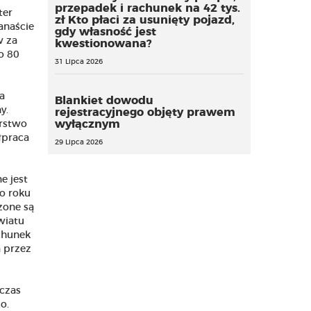
przepadek i rachunek na 42 tys.
ter
zł Kto płaci za usunięty pojazd,
anaście
gdy własność jest
w za
kwestionowana?
o 80
31 Lipca 2026
a
Blankiet dowodu
y.
rejestracyjnego objęty prawem
wyłącznym
erstwo
łpraca
29 Lipca 2026
e jest
o roku
zone są
wiatu
chunek
 przez
czas
o.