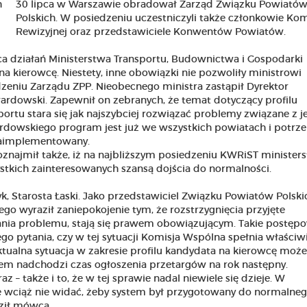
30 lipca w Warszawie obradował Zarząd Związku Powiató
Polskich. W posiedzeniu uczestniczyli także członkowie Kom
Rewizyjnej oraz przedstawiciele Konwentów Powiatów.
a działań Ministerstwa Transportu, Budownictwa i Gospodarki
na kierowcę. Niestety, inne obowiązki nie pozwoliły ministrowi
eniu Zarządu ZPP. Nieobecnego ministra zastąpił Dyrektor
dowski. Zapewnił on zebranych, że temat dotyczący profilu
portu stara się jak najszybciej rozwiązać problemy związane z j
owskiego program jest już we wszystkich powiatach i potrz
 zaimplementowany.
najmił także, iż na najbliższym posiedzeniu KWRiST minister
stkich zainteresowanych szansą dojścia do normalności.
k, Starosta Łaski. Jako przedstawiciel Związku Powiatów Polsk
go wyraził zaniepokojenie tym, że rozstrzygnięcia przyjęte
nia problemu, stają się prawem obowiązującym. Takie postęp
go pytania, czy w tej sytuacji Komisja Wspólna spełnia właściw
tualna sytuacja w zakresie profilu kandydata na kierowcę może
m nadchodzi czas ogłoszenia przetargów na rok następny.
z – także i to, że w tej sprawie nadal niewiele się dzieje. W
le wciąż nie widać, żeby system był przygotowany do normalne
dził mówca.