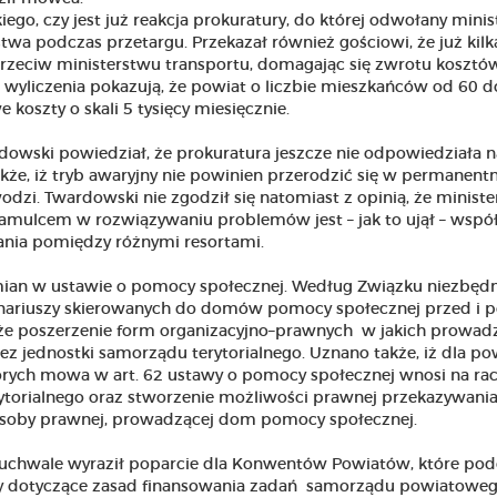
go, czy jest już reakcja prokuratury, do której odwołany minis
wa podczas przetargu. Przekazał również gościowi, że już kilk
przeciw ministerstwu transportu, domagając się zwrotu kosztó
wyliczenia pokazują, że powiat o liczbie mieszkańców od 60 d
koszty o skali 5 tysięcy miesięcznie.
owski powiedział, że prokuratura jeszcze nie odpowiedziała n
kże, iż tryb awaryjny nie powinien przerodzić się w permanentn
odzi. Twardowski nie zgodził się natomiast z opinią, że minist
hamulcem w rozwiązywaniu problemów jest – jak to ujął – wspó
nia pomiędzy różnymi resortami.
mian w ustawie o pomocy społecznej. Według Związku niezbędn
onariuszy skierowanych do domów pomocy społecznej przed i p
akże poszerzenie form organizacyjno–prawnych w jakich prowad
z jednostki samorządu terytorialnego. Uznano także, iż dla po
tórych mowa w art. 62 ustawy o pomocy społecznej wnosi na ra
torialnego oraz stworzenie możliwości prawnej przekazywania
 osoby prawnej, prowadzącej dom pomocy społecznej.
 uchwale wyraził poparcie dla Konwentów Powiatów, które pod
ty dotyczące zasad finansowania zadań samorządu powiatoweg