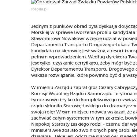
fotolia.pl
Jednym z punktów obrad była dyskusja dotycząc
Morskiej w sprawie tworzenia profilu kandydata 
Sławomirowi Nowakowi wzięcie udział w posiedz
Departamentu Transportu Drogowego Łukasz Twar
kandydata na kierowcę jest ważny, a resort trans
pełnym wprowadzeniem. Według dyrektora Tward
jest tylko uzyskanie certyfikatu, żeby mógł być
Dyrektor Departamentu Transportu Drogowego oz
wskaże rozwiązanie, które powinno być dla wszy
W imieniu Zarządu zabrał głos Cezary Gabryjączy
Komisji Wspólnej Rządu i Samorządu Terytorialne
tymczasowo i tylko do kompleksowego rozwiąza
rządu skłoniło Starostę Łaskiego do dramatyczne
swoją rolę? W tym miejscu mówca wskazał, że ak
zachwiać całym systemem w tym zakresie, bowie
Niepokój Starosty Łaskiego rodzi – czemu dał wyra
ministerstwie zostało zwolnionych parę osób, a
działania. Takie jest odczucie starostów, stwier