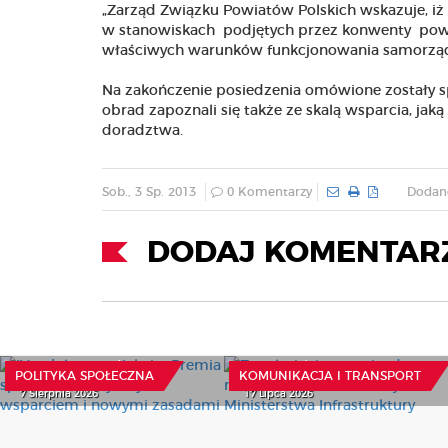
„Zarząd Związku Powiatów Polskich wskazuje, iż
w stanowiskach podjętych przez konwenty powia
właściwych warunków funkcjonowania samorządu 
Na zakończenie posiedzenia omówione zostały sp
obrad zapoznali się także ze skalą wsparcia, jak
doradztwa.
Sob., 3 Sp. 2013
0 Komentarzy
Dodane
DODAJ KOMENTAR
IV nabór w projekcie
Zamówienia na pojazdy
„Premia społeczna” z
niskoemisyjne. Informacja
wyższym wsparciem i
od Ministerstwa
nowymi zasadami
Infrastruktury
POLITYKA SPOŁECZNA
KOMUNIKACJA I TRANSPORT
7 Sierpnia 2026
17 Lipca 2026