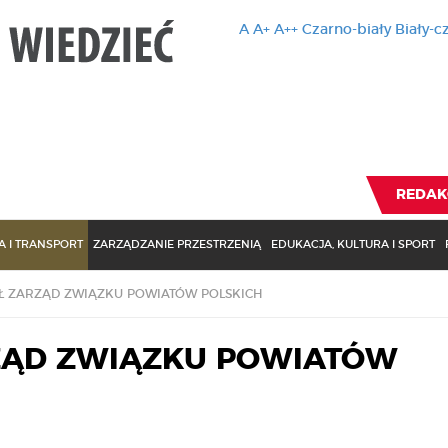
A
A+
A++
Czarno-biały
Biały-c
Ten serwis 
zmiany usta
Brak zmiany ustawienia p
REDAK
 I TRANSPORT
ZARZĄDZANIE PRZESTRZENIĄ
EDUKACJA, KULTURA I SPORT
 ZARZĄD ZWIĄZKU POWIATÓW POLSKICH
ĄD ZWIĄZKU POWIATÓW