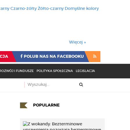
zarny
Czarno-żółty
Żółto-czarny
Domyślne kolory
używa cookies i podobnych t
wienia przeglądarki oznacza
rzeglądarki oznacza zgodę na to.
Więcej »
CJA
POLUB NAS NA FACEBOOKU
ROZWÓJ I FUNDUSZE
POLITYKA SPOŁECZNA
LEGISLACJA
POPULARNE