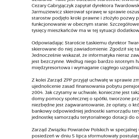
Cezary Gabryjączyk zapytał dyrektora Twardowskie
Jarmuziewicz skierował sprawę w sprawie oszust
starostw podjęło kroki prawne i złożyło pozwy 
funkcjonowanie w obecnym stanie. Szczegółowe 
tysięcy mieszkańców ma w tej sytuacji dodatkowe 
Odpowiadając Staroście Łaskiemu dyrektor Tward
skierowane do niej zawiadomienie. Zgodził się ta
Jednocześnie wskazał, że informatyka nieraz zaw
jest bezczynne. Według niego bardzo istotnym 
międzyresortowa i wymaganie ciągłego uzgadnia
Z kolei Zarząd ZPP przyjął uchwałę w sprawie z
ujednolicenie zasad finansowania pobytu pensj
2004. Jak czytamy w uchwale, konieczne jest t
domy pomocy społecznej o spółki, tworzone prze
niezbędne jest zagwarantowanie, że opłaty, o k
bankowy odpowiedniej jednostki samorządu tery
jednostkę samorządu terytorialnego dotacji do
Zarząd Związku Powiatów Polskich w specjalnej
posiedzeń w dniu 5 lipca sformułowały postula