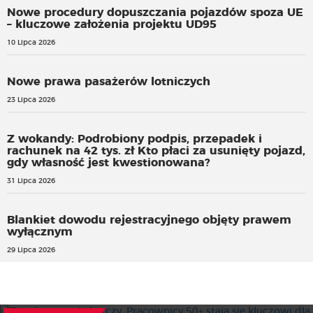
Nowe procedury dopuszczania pojazdów spoza UE
– kluczowe założenia projektu UD95
10 Lipca 2026
Nowe prawa pasażerów lotniczych
23 Lipca 2026
Z wokandy: Podrobiony podpis, przepadek i
rachunek na 42 tys. zł Kto płaci za usunięty pojazd,
gdy własność jest kwestionowana?
31 Lipca 2026
Blankiet dowodu rejestracyjnego objęty prawem
wyłącznym
29 Lipca 2026
Rynek pracy się kurczy. Pracownicy 50+ stają się kluczowi
dla gospodarki
Dobry start wystartował