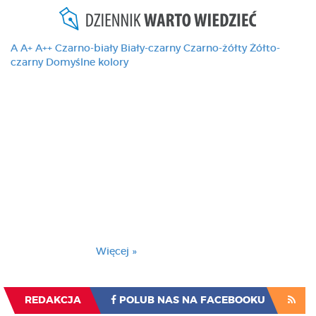
A
A+
A++
Czarno-biały
Biały-czarny
Czarno-żółty
Żółto-
czarny
Domyślne kolory
Ten serwis używa
cookies i podobnych
technologii, brak
zmiany ustawienia
przeglądarki oznacza
zgodę na to.
Brak zmiany ustawienia przeglądarki oznacza
zgodę na to.
Więcej »
Zrozumiałem
REDAKCJA
POLUB NAS NA FACEBOOKU