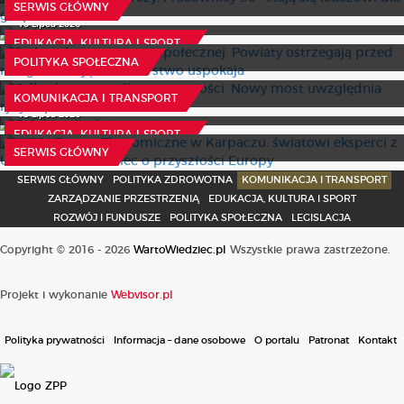
23 Lipca 2026
SERWIS GŁÓWNY
Spór o domy pomocy społecznej. Powiaty ostrzegają
10 Lipca 2026
przed marginalizacją, ministerstwo uspokaja
EDUKACJA, KULTURA I SPORT
Odbudowa z myślą o przyszłości. Nowy most uwzględnia
7 Sierpnia 2026
POLITYKA SPOŁECZNA
ryzyko powodziowe
Cel dotacji oświatowej
29 Lipca 2026
KOMUNIKACJA I TRANSPORT
XXXV Forum Ekonomiczne w Karpaczu: światowi
15 Lipca 2026
eksperci z USA, Włoch i Niemiec o przyszłości Europy
EDUKACJA, KULTURA I SPORT
22 Lipca 2026
SERWIS GŁÓWNY
SERWIS GŁÓWNY
POLITYKA ZDROWOTNA
KOMUNIKACJA I TRANSPORT
ZARZĄDZANIE PRZESTRZENIĄ
EDUKACJA, KULTURA I SPORT
ROZWÓJ I FUNDUSZE
POLITYKA SPOŁECZNA
LEGISLACJA
Copyright © 2016 - 2026
WartoWiedziec.pl
Wszystkie prawa zastrzeżone.
Projekt i wykonanie
Webvisor.pl
Polityka prywatności
Informacja – dane osobowe
O portalu
Patronat
Kontakt