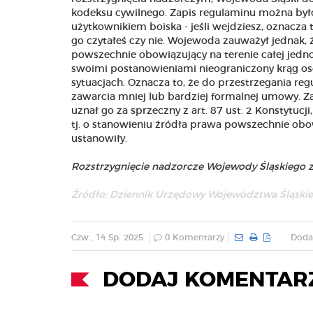
kodeksu cywilnego. Zapis regulaminu można by
użytkownikiem boiska - jeśli wejdziesz, oznacza 
go czytałeś czy nie. Wojewoda zauważył jednak, 
powszechnie obowiązujący na terenie całej jedn
swoimi postanowieniami nieograniczony krąg os
sytuacjach. Oznacza to, że do przestrzegania re
zawarcia mniej lub bardziej formalnej umowy. Z
uznał go za sprzeczny z art. 87 ust. 2 Konstytucj
tj. o stanowieniu źródła prawa powszechnie obo
ustanowiły.
Rozstrzygnięcie nadzorcze Wojewody Śląskiego z 1
Źródło:
Dziennik Urzędowy Województwa Śląski
Czw., 14 Sp. 2025
0 Komentarzy
Doda
DODAJ KOMENTAR