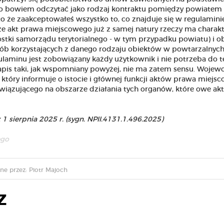
ło bowiem odczytać jako rodzaj kontraktu pomiędzy powiatem
to że zaakceptowałeś wszystko to, co znajduje się w regulaminie
że akt prawa miejscowego już z samej natury rzeczy ma charak
ostki samorządu terytorialnego - w tym przypadku powiatu) i 
ób korzystających z danego rodzaju obiektów w powtarzalnyc
gulaminu jest zobowiązany każdy użytkownik i nie potrzeba do 
apis taki, jak wspomniany powyżej, nie ma zatem sensu. Wojew
i, który informuje o istocie i głównej funkcji aktów prawa miejs
wiązującego na obszarze działania tych organów, które owe akt
 sierpnia 2025 r. (sygn. NPII.4131.1.496.2025)
ego
ne przez: Piotr Majoch
Z