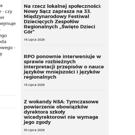
 a
Na rzecz lokalnej społeczności:
Nowy Sącz zaprasza na 33.
 - czy
Międzynarodowy Festiwal
ter
Dziecięcych Zespołów
obejmuje
Regionalnych „Święto Dzieci
h
Gór”
tego
16 Lipca 2026
oda
cowego -
y
RPO ponownie interweniuje w
sprawie rozbieżnych
interpretacji przepisów o nauce
języków mniejszości i języków
regionalnych
16 Lipca 2026
Z wokandy NSA: Tymczasowe
powierzenie obowiązków
dyrektora szkoły
wicedyrektorowi nie wymaga
jego zgody
30 Lipca 2026