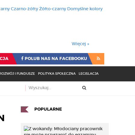
zarny
Czarno-żółty
Żółto-czarny
Domyślne kolory
używa cookies i podobnych t
wienia przeglądarki oznacza
rzeglądarki oznacza zgodę na to.
Więcej »
CJA
POLUB NAS NA FACEBOOKU
ROZWÓJ I FUNDUSZE
POLITYKA SPOŁECZNA
LEGISLACJA
POPULARNE
N