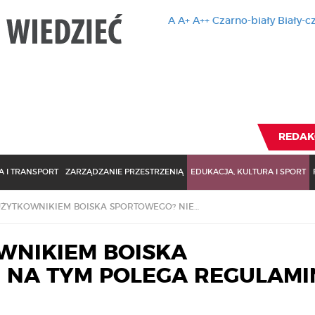
A
A+
A++
Czarno-biały
Biały-c
Ten serwis 
zmiany usta
Brak zmiany ustawienia p
REDAK
 I TRANSPORT
ZARZĄDZANIE PRZESTRZENIĄ
EDUKACJA, KULTURA I SPORT
UMOWA Z UŻYTKOWNIKIEM BOISKA SPORTOWEGO? NIE NA TYM POLEGA REGULAMIN
WNIKIEM BOISKA
 NA TYM POLEGA REGULAMI