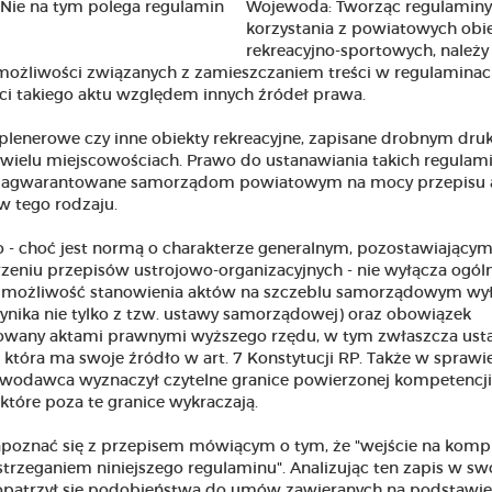
Wojewoda: Tworząc regulaminy
korzystania z powiatowych ob
rekreacyjno-sportowych, należy
 możliwości związanych z zamieszczaniem treści w regulaminac
ści takiego aktu względem innych źródeł prawa.
 plenerowe czy inne obiekty rekreacyjne, zapisane drobnym dru
 wielu miejscowościach. Prawo do ustanawiania takich regulam
o zagwarantowane samorządom powiatowym na mocy przepisu a
ów tego rodzaju.
 - choć jest normą o charakterze generalnym, pozostawiający
iu przepisów ustrojowo-organizacyjnych - nie wyłącza ogól
st możliwość stanowienia aktów na szczeblu samorządowym wy
nika nie tylko z tzw. ustawy samorządowej) oraz obowiązek
gulowany aktami prawnymi wyższego rzędu, w tym zwłaszcza us
która ma swoje źródło w art. 7 Konstytucji RP. Także w sprawi
wodawca wyznaczył czytelne granice powierzonej kompetencji,
tóre poza te granice wykraczają.
 zapoznać się z przepisem mówiącym o tym, że "wejście na komp
strzeganiem niniejszego regulaminu". Analizując ten zapis w s
dopatrzył się podobieństwa do umów zawieranych na podstawie