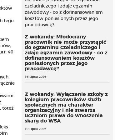
iektów
h tego
Z wokandy: Młodociany
kiem
pracownik nie może przystąpić
inów,
do egzaminu czeladniczego i
rt. 40
zdaje egzamin zawodowy - co z
dofinansowaniem kosztów
poniesionych przez jego
pracodawcę?
m
nych
16 Lipca 2026
łącznie
Z wokandy: Wyłączenie szkoły z
tawami.
kolegium pracowników służb
e
społecznych ma charakter
 toteż
organizacyjny i nie stwarza
uczniom prawa do wnoszenia
skarg do WSA
leks
10 Lipca 2026
woim