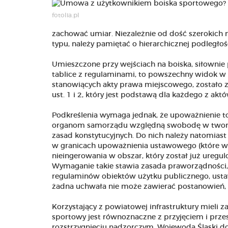
fotolia.pl
zachować umiar. Niezależnie od dość szerokich
typu, należy pamiętać o hierarchicznej podległo
Umieszczone przy wejściach na boiska, siłownie
tablice z regulaminami, to powszechny widok w
stanowiących akty prawa miejscowego, został
ust. 1 i 2, który jest podstawą dla każdego z akt
Podkreślenia wymaga jednak, że upoważnienie to
organom samorządu względną swobodę w tworzen
zasad konstytucyjnych. Do nich należy natomia
w granicach upoważnienia ustawowego (które wy
nieingerowania w obszar, który został już ure
Wymaganie takie stawia zasada praworządności, 
regulaminów obiektów użytku publicznego, usta
żadna uchwała nie może zawierać postanowień, k
Korzystający z powiatowej infrastruktury mieli
sportowy jest równoznaczne z przyjęciem i prze
rozstrzygnięciu nadzorczym, Wojewoda Śląski 