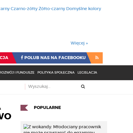
zarny
Czarno-żółty
Żółto-czarny
Domyślne kolory
używa cookies i podobnych t
wienia przeglądarki oznacza
rzeglądarki oznacza zgodę na to.
Więcej »
CJA
POLUB NAS NA FACEBOOKU
ROZWÓJ I FUNDUSZE
POLITYKA SPOŁECZNA
LEGISLACJA
A
POPULARNE
WO