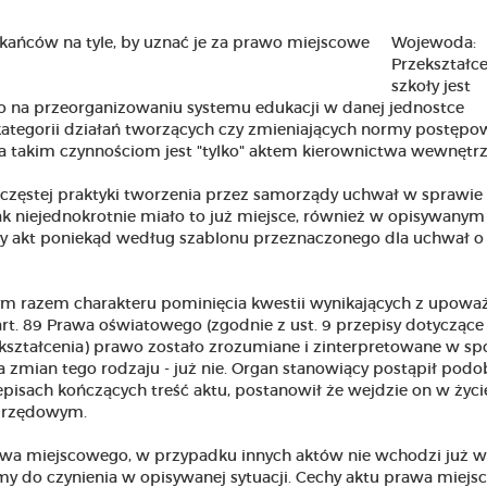
Wojewoda:
Przekształce
szkoły jest
o na przeorganizowaniu systemu edukacji w danej jednostce
 kategorii działań tworzących czy zmieniających normy postępo
na takim czynnościom jest "tylko" aktem kierownictwa wewnętr
częstej praktyki tworzenia przez samorządy uchwał w sprawie
jak niejednokrotnie miało to już miejsce, również w opisywanym
 akt poniekąd według szablonu przeznaczonego dla uchwał o
ym razem charakteru pominięcia kwestii wynikających z upoważ
rt. 89 Prawa oświatowego (zgodnie z ust. 9 przepisy dotyczące
rzekształcenia) prawo zostało zrozumiane i zinterpretowane w s
mian tego rodzaju - już nie. Organ stanowiący postąpił podob
isach kończących treść aktu, postanowił że wejdzie on w życi
 urzędowym.
rawa miejscowego, w przypadku innych aktów nie wchodzi już w
y do czynienia w opisywanej sytuacji. Cechy aktu prawa miejs