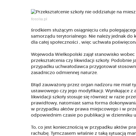
fotolia.pl
środkiem służącym osiągnięciu celu polegająceg
samorządu terytorialnego. Nie należy jednak do
dla całej społeczności , więc uchwała poświęco
Wojewoda Wielkopolski zajął stanowisko wobec 
przekształcenia czy likwidacji szkoły. Podobnie 
przypadku uchwałodawca przygotował stosowny
zasadniczo odmiennej naturze.
Błąd zauważony przez organ nadzoru nie miał t
ustawowego czy jego modyfikacji. Wynikające z a
likwidacji szkoły stosuje się również w razie p
prawidłowy, natomiast sama forma dokonywania z
w przypadku aktów prawa miejscowego i w przep
odpowiednim czasie po publikacji w dzienniku
To, co jest koniecznością w przypadku aktów p
rachubę. Tymczasem właśnie z taką sytuacją mam