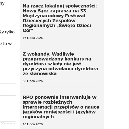
rmy
Na rzecz lokalnej społeczności:
Nowy Sącz zaprasza na 33.
Międzynarodowy Festiwal
Dziecięcych Zespołów
Regionalnych „Święto Dzieci
Gór”
y tylko
16 Lipca 2026
kstu w
Z wokandy: Wadliwie
przeprowadzony konkurs na
dyrektora szkoły nie jest
przyczyną odwołania dyrektora
ze stanowiska
30 Lipca 2026
RPO ponownie interweniuje w
sprawie rozbieżnych
interpretacji przepisów o nauce
języków mniejszości i języków
regionalnych
JComments
16 Lipca 2026