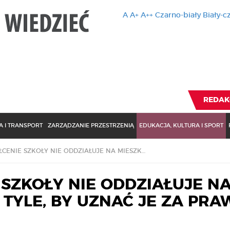
A
A+
A++
Czarno-biały
Biały-c
Ten serwis 
zmiany usta
Brak zmiany ustawienia p
REDAK
 I TRANSPORT
ZARZĄDZANIE PRZESTRZENIĄ
EDUKACJA, KULTURA I SPORT
PRZEKSZTAŁCENIE SZKOŁY NIE ODDZIAŁUJE NA MIESZKAŃCÓW NA TYLE, BY UZNAĆ JE ZA PRAWO MIEJSCOWE
SZKOŁY NIE ODDZIAŁUJE N
TYLE, BY UZNAĆ JE ZA PRA