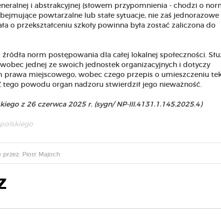
neralnej i abstrakcyjnej (słowem przypomnienia - chodzi o no
bejmujące powtarzalne lub stałe sytuacje, nie zaś jednorazowe
ła o przekształceniu szkoły powinna była zostać zaliczona do
ródła norm postępowania dla całej lokalnej społeczności. Służ
wobec jednej ze swoich jednostek organizacyjnych i dotyczy
m prawa miejscowego, wobec czego przepis o umieszczeniu te
 tego powodu organ nadzoru stwierdził jego nieważność.
ego z 26 czerwca 2025 r. (sygn/ NP-III.4131.1.145.2025.4)
polskiego
przez: Piotr Majoch
Z