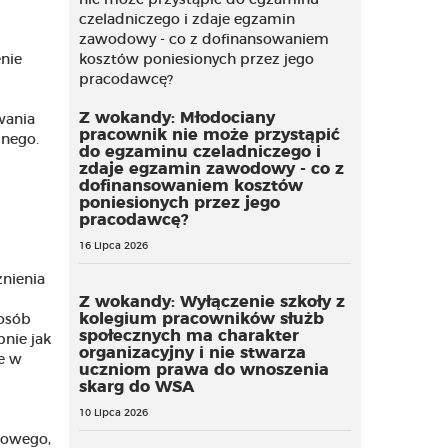
nie
Z wokandy: Młodociany
wania
pracownik nie może przystąpić
znego.
do egzaminu czeladniczego i
zdaje egzamin zawodowy - co z
dofinansowaniem kosztów
poniesionych przez jego
pracodawcę?
16 Lipca 2026
nienia
Z wokandy: Wyłączenie szkoły z
kolegium pracowników służb
posób
społecznych ma charakter
nie jak
organizacyjny i nie stwarza
e w
uczniom prawa do wnoszenia
skarg do WSA
10 Lipca 2026
cowego,