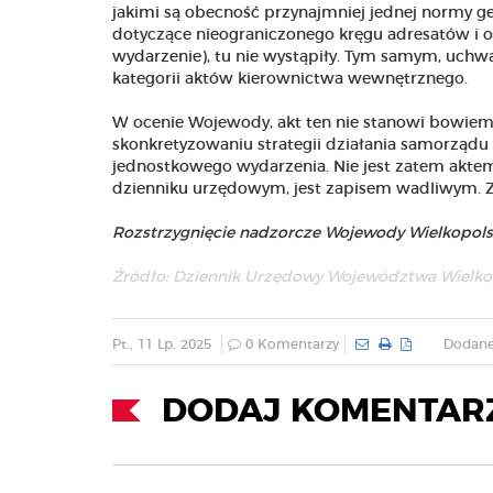
jakimi są obecność przynajmniej jednej normy ge
dotyczące nieograniczonego kręgu adresatów i o
wydarzenie), tu nie wystąpiły. Tym samym, uchwa
kategorii aktów kierownictwa wewnętrznego.
W ocenie Wojewody, akt ten nie stanowi bowiem ź
skonkretyzowaniu strategii działania samorządu 
jednostkowego wydarzenia. Nie jest zatem akte
dzienniku urzędowym, jest zapisem wadliwym. Z
Rozstrzygnięcie nadzorcze Wojewody Wielkopolski
Źródło:
Dziennik Urzędowy Województwa Wielko
Pt., 11 Lp. 2025
0 Komentarzy
Dodane 
DODAJ KOMENTAR