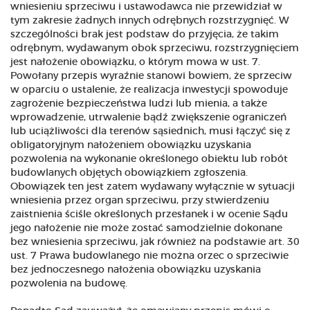
wniesieniu sprzeciwu i ustawodawca nie przewidział w
tym zakresie żadnych innych odrębnych rozstrzygnięć. W
szczególności brak jest podstaw do przyjęcia, że takim
odrębnym, wydawanym obok sprzeciwu, rozstrzygnięciem
jest nałożenie obowiązku, o którym mowa w ust. 7.
Powołany przepis wyraźnie stanowi bowiem, że sprzeciw
w oparciu o ustalenie, że realizacja inwestycji spowoduje
zagrożenie bezpieczeństwa ludzi lub mienia, a także
wprowadzenie, utrwalenie bądź zwiększenie ograniczeń
lub uciążliwości dla terenów sąsiednich, musi łączyć się z
obligatoryjnym nałożeniem obowiązku uzyskania
pozwolenia na wykonanie określonego obiektu lub robót
budowlanych objętych obowiązkiem zgłoszenia.
Obowiązek ten jest zatem wydawany wyłącznie w sytuacji
wniesienia przez organ sprzeciwu, przy stwierdzeniu
zaistnienia ściśle określonych przesłanek i w ocenie Sądu
jego nałożenie nie może zostać samodzielnie dokonane
bez wniesienia sprzeciwu, jak również na podstawie art. 30
ust. 7 Prawa budowlanego nie można orzec o sprzeciwie
bez jednoczesnego nałożenia obowiązku uzyskania
pozwolenia na budowę.