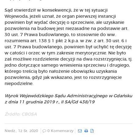
Sąd stwierdził w konsekwencji, że w tej sytuacji
Wojewoda, jeżeli uznał, że organ pierwszej instancji
powinien był wydać decyzję o sprzeciwie, ale uzyskanie
pozwolenia na budowę jest niezasadne na podstawie art.
30 ust. 7 Prawa budowlanego, to stosownie do ww.
rozumienia art. 138 § 1 pkt 2 k.p.a. w zw. z art. 30 ust. 6 i
ust. 7 Prawa budowlanego, powinien był uchylić tę decyzję
w całości i orzec w tym zakresie merytorycznie. Nie było
zaś możliwe rozdzielenie decyzji na dwa rozstrzygnięcia, tj.
jedno dotyczące samego wniesienia sprzeciwu i drugiego,
którego treścią było nałożenie obowiązku uzyskania
pozwolenia, gdyż jak wskazano, jest to rozstrzygnięcie
niepodzielne.
Wyrok Wojewódzkiego Sądu Administracyjnego w Gdańsku
z dnia 11 grudnia 2019 r., II SA/Gd 438/19
Źródło:
CBOSA
Niedz., 12 St. 2020
0 Komentarzy