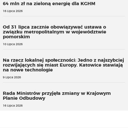
64 mln zł na zieloną energię dla KGHM
16 Lipca 2026
Od 31 lipca zacznie obowiązywać ustawa o
związku metropolitalnym w województwie
pomorskim
10 Lipca 2026
Na rzecz lokalnej społeczności: Jedno z najszybciej
rozwijających się miast Europy. Katowice stawiają
na nowe technologie
9 Lipca 2026
Rada Ministrów przyjęła zmiany w Krajowym
Planie Odbudowy
16 Lipca 2026
Brak lekarzy, przeciążenie SOR i czas dotarcia zespołów -
problemy PRM wg. NIK