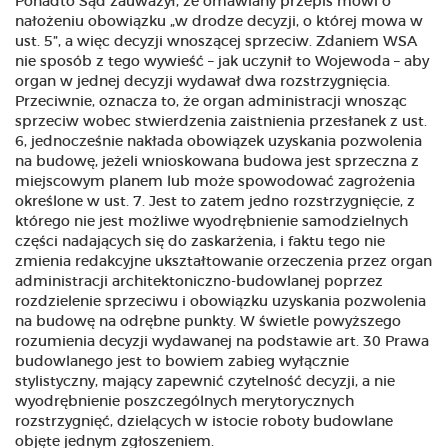
Ponadto Sąd zauważył, że omawiany przepis mówi o
nałożeniu obowiązku „w drodze decyzji, o której mowa w
ust. 5”, a więc decyzji wnoszącej sprzeciw. Zdaniem WSA
nie sposób z tego wywieść – jak uczynił to Wojewoda – aby
organ w jednej decyzji wydawał dwa rozstrzygnięcia.
Przeciwnie, oznacza to, że organ administracji wnosząc
sprzeciw wobec stwierdzenia zaistnienia przesłanek z ust.
6, jednocześnie nakłada obowiązek uzyskania pozwolenia
na budowę, jeżeli wnioskowana budowa jest sprzeczna z
miejscowym planem lub może spowodować zagrożenia
określone w ust. 7. Jest to zatem jedno rozstrzygnięcie, z
którego nie jest możliwe wyodrębnienie samodzielnych
części nadających się do zaskarżenia, i faktu tego nie
zmienia redakcyjne ukształtowanie orzeczenia przez organ
administracji architektoniczno-budowlanej poprzez
rozdzielenie sprzeciwu i obowiązku uzyskania pozwolenia
na budowę na odrębne punkty. W świetle powyższego
rozumienia decyzji wydawanej na podstawie art. 30 Prawa
budowlanego jest to bowiem zabieg wyłącznie
stylistyczny, mający zapewnić czytelność decyzji, a nie
wyodrębnienie poszczególnych merytorycznych
rozstrzygnięć, dzielących w istocie roboty budowlane
objęte jednym zgłoszeniem.