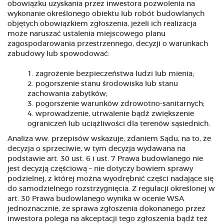
obowiązku uzyskania przez inwestora pozwolenia na
wykonanie określonego obiektu lub robót budowlanych
objętych obowiązkiem zgłoszenia, jeżeli ich realizacja
może naruszać ustalenia miejscowego planu
zagospodarowania przestrzennego, decyzji o warunkach
zabudowy lub spowodować:
zagrożenie bezpieczeństwa ludzi lub mienia;
pogorszenie stanu środowiska lub stanu
zachowania zabytków;
pogorszenie warunków zdrowotno-sanitarnych;
wprowadzenie, utrwalenie bądź zwiększenie
ograniczeń lub uciążliwości dla terenów sąsiednich.
Analiza ww. przepisów wskazuje, zdaniem Sądu, na to, że
decyzja o sprzeciwie, w tym decyzja wydawana na
podstawie art. 30 ust. 6 i ust. 7 Prawa budowlanego nie
jest decyzją częściową – nie dotyczy bowiem sprawy
podzielnej, z której można wyodrębnić części nadające się
do samodzielnego rozstrzygnięcia. Z regulacji określonej w
art. 30 Prawa budowlanego wynika w ocenie WSA
jednoznacznie, że sprawa zgłoszenia dokonanego przez
inwestora polega na akceptacji tego zgłoszenia bądź też