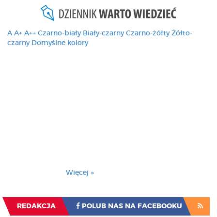
A
A+
A++
Czarno-biały
Biały-czarny
Czarno-żółty
Żółto-
czarny
Domyślne kolory
Ten serwis używa
cookies i podobnych
technologii, brak
zmiany ustawienia
przeglądarki oznacza
zgodę na to.
Brak zmiany ustawienia przeglądarki oznacza
zgodę na to.
Więcej »
Zrozumiałem
REDAKCJA
POLUB NAS NA FACEBOOKU