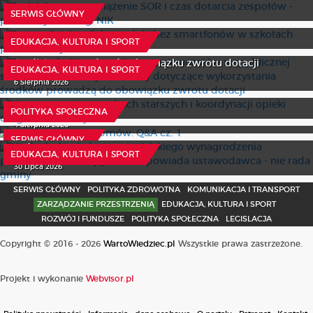
To już oficjalne. Od września bez smartfonów w szkołach
21 Lipca 2026
SERWIS GŁÓWNY
podstawowych
Z wokandy: Niepewna frekwencja uczniów niepublicznej
30 Lipca 2026
EDUKACJA, KULTURA I SPORT
szkoły i niemiarodajne umowy dotyczące wykorzystania
środków prowadzą do obowiązku zwrotu dotacji
EDUKACJA, KULTURA I SPORT
Nowe przepisy o osobach starszych i koordynacji opieki
6 Sierpnia 2026
długoterminowej
Centralny Rejestr Umów: Q&A cz. 1
24 Lipca 2026
POLITYKA SPOŁECZNA
Kiedy dodatek do nauczycielskiego wynagrodzenia
4 Sierpnia 2026
przysługuje? Na to pytanie odpowiada ustawodawca - nie
SERWIS GŁÓWNY
rada gminy
EDUKACJA, KULTURA I SPORT
30 Lipca 2026
SERWIS GŁÓWNY
POLITYKA ZDROWOTNA
KOMUNIKACJA I TRANSPORT
ZARZĄDZANIE PRZESTRZENIĄ
EDUKACJA, KULTURA I SPORT
ROZWÓJ I FUNDUSZE
POLITYKA SPOŁECZNA
LEGISLACJA
Copyright © 2016 - 2026
WartoWiedziec.pl
Wszystkie prawa zastrzeżone.
Projekt i wykonanie
Webvisor.pl