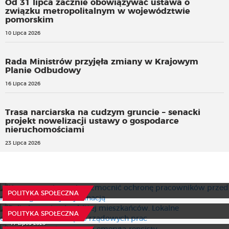
Od 31 lipca zacznie obowiązywać ustawa o
związku metropolitalnym w województwie
pomorskim
10 Lipca 2026
Rada Ministrów przyjęła zmiany w Krajowym
Planie Odbudowy
16 Lipca 2026
Trasa narciarska na cudzym gruncie – senacki
projekt nowelizacji ustawy o gospodarce
nieruchomościami
23 Lipca 2026
Nowe przepisy mają wzmocnić ochronę pracowników
przed mobbingiem i dyskryminacją
Polityka senioralna bliżej mieszkańców. Lokalne
7 Sierpnia 2026
POLITYKA SPOŁECZNA
doświadczenia trafią do rządowych prac
Nowe wzory legitymacji emeryta-rencisty
Blankiet dowodu rejestracyjnego objęty prawem
31 Lipca 2026
POLITYKA SPOŁECZNA
wyłącznym
Kobiety i mężczyźni ćwiczą inaczej. Co wybierają
17 Lipca 2026