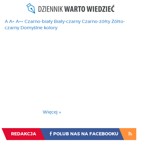
A
A+
A++
Czarno-biały
Biały-czarny
Czarno-żółty
Żółto-
czarny
Domyślne kolory
Ten serwis używa
cookies i podobnych
technologii, brak
zmiany ustawienia
przeglądarki oznacza
zgodę na to.
Brak zmiany ustawienia przeglądarki oznacza
zgodę na to.
Więcej »
Zrozumiałem
REDAKCJA
POLUB NAS NA FACEBOOKU