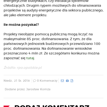
energetycznie budynkach, czy instalacja systemów
chłodzących. Drugim typem możliwych do sfinansowania
projektów są audyty energetyczne dla sektora publicznego,
ale jako element projektu.
Ile można pozyskać?
Projekty nieobjęte pomocą publiczną mogą liczyć na
maksymalnie 85 proc. dofinansowania. Z tym, że dla
państwowych jednostek budżetowych przewidziano 100
proc. dofinansowania. Na dofinansowanie wniosków
przeznaczono 4 mln zł. Ze szczegółami konkursu można
zapoznać się
tutaj
.
Źródło: rpo.opolskie.pl
Niedz., 21 St. 2018
0 Komentarzy
Dodane przez: Jarosław Komża