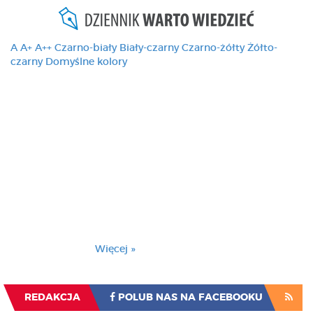
A
A+
A++
Czarno-biały
Biały-czarny
Czarno-żółty
Żółto-
czarny
Domyślne kolory
Ten serwis używa
cookies i podobnych
technologii, brak
zmiany ustawienia
przeglądarki oznacza
zgodę na to.
Brak zmiany ustawienia przeglądarki oznacza
zgodę na to.
Więcej »
Zrozumiałem
REDAKCJA
POLUB NAS NA FACEBOOKU