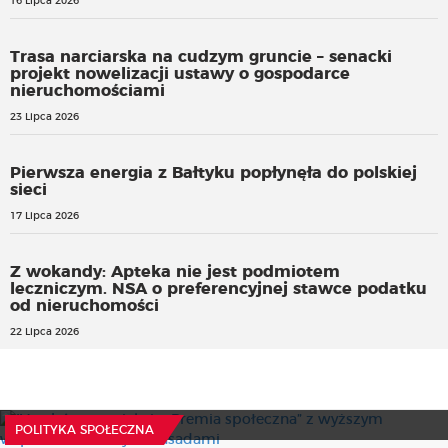
16 Lipca 2026
Trasa narciarska na cudzym gruncie – senacki
projekt nowelizacji ustawy o gospodarce
nieruchomościami
23 Lipca 2026
Pierwsza energia z Bałtyku popłynęła do polskiej
sieci
17 Lipca 2026
Z wokandy: Apteka nie jest podmiotem
leczniczym. NSA o preferencyjnej stawce podatku
od nieruchomości
22 Lipca 2026
IV nabór w projekcie „Premia społeczna” z wyższym
wsparciem i nowymi zasadami
Nowe przepisy przewidują odpowiedzialność za
czerpanie korzyści z rozpowszechniania określonych
7 Sierpnia 2026
POLITYKA SPOŁECZNA
treści w sieci