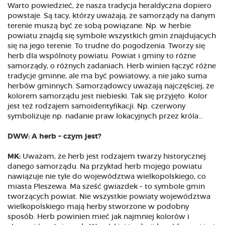
Warto powiedzieć, że nasza tradycja heraldyczna dopiero
powstaje. Są tacy, którzy uważają, że samorządy na danym
terenie muszą być ze sobą powiązane. Np. w herbie
powiatu znajdą się symbole wszystkich gmin znajdujących
się na jego terenie. To trudne do pogodzenia. Tworzy się
herb dla wspólnoty powiatu. Powiat i gminy to różne
samorządy, o różnych zadaniach. Herb winien łączyć różne
tradycje gminne, ale ma być powiatowy, a nie jako suma
herbów gminnych. Samorządowcy uważają najczęściej, że
kolorem samorządu jest niebieski. Tak się przyjęło. Kolor
jest też rodzajem samoidentyfikacji. Np. czerwony
symbolizuje np. nadanie praw lokacyjnych przez króla…
DWW: A herb – czym jest?
MK:
Uważam, że herb jest rodzajem twarzy historycznej
danego samorządu. Na przykład herb mojego powiatu
nawiązuje nie tyle do województwa wielkopolskiego, co
miasta Pleszewa. Ma sześć gwiazdek – to symbole gmin
tworzących powiat. Nie wszystkie powiaty województwa
wielkopolskiego mają herby stworzone w podobny
sposób. Herb powinien mieć jak najmniej kolorów i