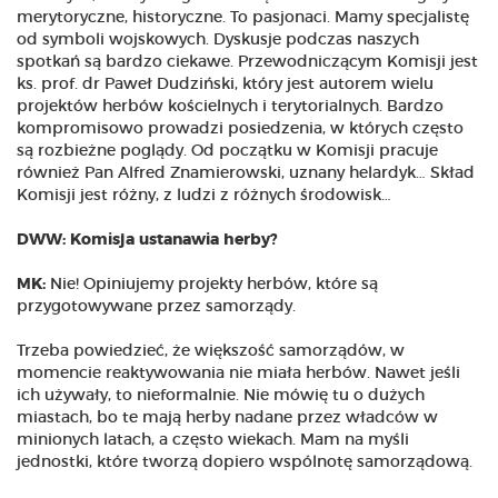
merytoryczne, historyczne. To pasjonaci. Mamy specjalistę
od symboli wojskowych. Dyskusje podczas naszych
spotkań są bardzo ciekawe. Przewodniczącym Komisji jest
ks. prof. dr Paweł Dudziński, który jest autorem wielu
projektów herbów kościelnych i terytorialnych. Bardzo
kompromisowo prowadzi posiedzenia, w których często
są rozbieżne poglądy. Od początku w Komisji pracuje
również Pan Alfred Znamierowski, uznany helardyk… Skład
Komisji jest różny, z ludzi z różnych środowisk…
DWW: Komisja ustanawia herby?
MK:
Nie! Opiniujemy projekty herbów, które są
przygotowywane przez samorządy.
Trzeba powiedzieć, że większość samorządów, w
momencie reaktywowania nie miała herbów. Nawet jeśli
ich używały, to nieformalnie. Nie mówię tu o dużych
miastach, bo te mają herby nadane przez władców w
minionych latach, a często wiekach. Mam na myśli
jednostki, które tworzą dopiero wspólnotę samorządową.