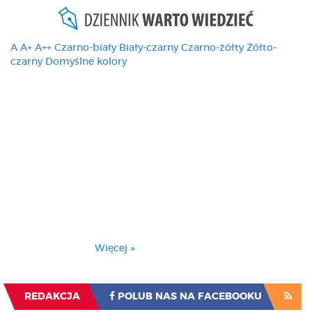
A
A+
A++
Czarno-biały
Biały-czarny
Czarno-żółty
Żółto-
czarny
Domyślne kolory
Ten serwis używa
cookies i podobnych
technologii, brak
zmiany ustawienia
przeglądarki oznacza
zgodę na to.
Brak zmiany ustawienia przeglądarki oznacza
zgodę na to.
Więcej »
Zrozumiałem
REDAKCJA
POLUB NAS NA FACEBOOKU