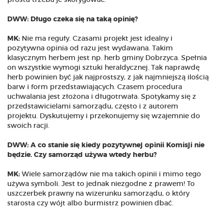
prostu trzeba je skorygować.
DWW: Długo czeka się na taką opinię?
MK:
Nie ma reguły. Czasami projekt jest idealny i
pozytywna opinia od razu jest wydawana. Takim
klasycznym herbem jest np. herb gminy Dobrzyca. Spełnia
on wszystkie wymogi sztuki heraldycznej. Tak naprawdę
herb powinien być jak najprostszy, z jak najmniejszą ilością
barw i form przedstawiających. Czasem procedura
uchwalania jest złożona i długotrwała. Spotykamy się z
przedstawicielami samorządu, często i z autorem
projektu. Dyskutujemy i przekonujemy się wzajemnie do
swoich racji.
DWW: A co stanie się kiedy pozytywnej opinii Komisji nie
będzie. Czy samorząd używa wtedy herbu?
MK:
Wiele samorządów nie ma takich opinii i mimo tego
używa symboli. Jest to jednak niezgodne z prawem! To
uszczerbek prawny na wizerunku samorządu, o który
starosta czy wójt albo burmistrz powinien dbać.