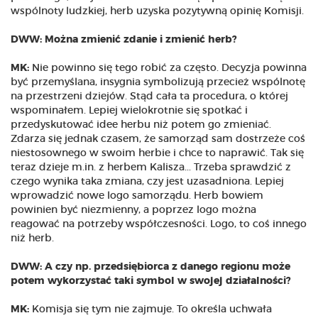
wspólnoty ludzkiej, herb uzyska pozytywną opinię Komisji.
DWW: Można zmienić zdanie i zmienić herb?
MK:
Nie powinno się tego robić za często. Decyzja powinna
być przemyślana, insygnia symbolizują przecież wspólnotę
na przestrzeni dziejów. Stąd cała ta procedura, o której
wspominałem. Lepiej wielokrotnie się spotkać i
przedyskutować idee herbu niż potem go zmieniać.
Zdarza się jednak czasem, że samorząd sam dostrzeże coś
niestosownego w swoim herbie i chce to naprawić. Tak się
teraz dzieje m.in. z herbem Kalisza... Trzeba sprawdzić z
czego wynika taka zmiana, czy jest uzasadniona. Lepiej
wprowadzić nowe logo samorządu. Herb bowiem
powinien być niezmienny, a poprzez logo można
reagować na potrzeby współczesności. Logo, to coś innego
niż herb.
DWW: A czy np. przedsiębiorca z danego regionu może
potem wykorzystać taki symbol w swojej działalności?
MK:
Komisja się tym nie zajmuje. To określa uchwała