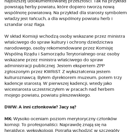
najbliższej udokumentowanej przeszłości. Tak na przykład
powstają herby powiatu, które dopiero tworzą nową
wspólnotę powiatową. Na przykład dla starosty symbolem
władzy jest łańcuch, a dla wspólnoty powiatu herb i
sztandar oraz flaga.
W skład Komisji wchodzą osoby wskazane przez ministra
właściwego do spraw kultury i ochrony dziedzictwa
narodowego, osoby rekomendowane przez Komisję
Wspólną Rządu i Samorządu Terytorialnego oraz osoby
wskazane przez ministra właściwego do spraw
administracji publicznej. Jestem ekspertem ZPP
zgłoszonym przez KWRiST. Z wykształcenia jestem
kulturoznawcą. Byłem dyrektorem muzeum, potem trzy
kadencje starostą. W pierwszej kadencji, wtedy jako
wicestarosta uczestniczyłem w pracach nad herbem
mojego powiatu, powiatu pleszewskiego.
DWW: A inni członkowie? Jacy są?
MK:
Wysoko oceniam poziom merytoryczny członków
komisji. To profesjonaliści. Naprawdę znają się na
heraldyce, weksykologii. Potrafią wchodzić w szczegóły