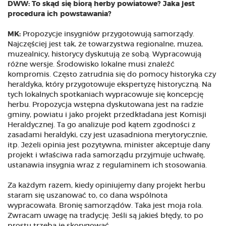
DWW: To skąd się biorą herby powiatowe? Jaka jest
procedura ich powstawania?
MK:
Propozycje insygniów przygotowują samorządy.
Najczęściej jest tak, że towarzystwa regionalne, muzea,
muzealnicy, historycy dyskutują ze sobą. Wypracowują
różne wersje. Środowisko lokalne musi znaleźć
kompromis. Często zatrudnia się do pomocy historyka czy
heraldyka, który przygotowuje ekspertyzę historyczną. Na
tych lokalnych spotkaniach wypracowuje się koncepcję
herbu. Propozycja wstępna dyskutowana jest na radzie
gminy, powiatu i jako projekt przedkładana jest Komisji
Heraldycznej. Ta go analizuje pod kątem zgodności z
zasadami heraldyki, czy jest uzasadniona merytorycznie,
itp. Jeżeli opinia jest pozytywna, minister akceptuje dany
projekt i właściwa rada samorządu przyjmuje uchwałę,
ustanawia insygnia wraz z regulaminem ich stosowania.
Za każdym razem, kiedy opiniujemy dany projekt herbu
staram się uszanować to, co dana wspólnota
wypracowała. Bronię samorządów. Taka jest moja rola.
Zwracam uwagę na tradycję. Jeśli są jakieś błędy, to po