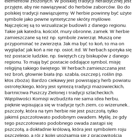
elementów złożonych. W polskiej tradycji heraldycznej jest
przyjęte, aby nie nawiązywać do herbów zaborców. Bo do
polskiej tradycji nawiązujemy. W herbie powinny być użyte
symbole jako pewne syntetyczne skróty myślowe.
Najczęściej są to wizualizacje budowli z danego regionu.
Takie jak katedra, kościół, mury obronne, zamek. W herbie
zamieszczane są też np. symbole zwierząt. Muszą one
przypominać te zwierzęta. Jak ma być to koń, to ma on
wyglądać jak koń a nie np. osioł, itd. W herbach spotyka się
też postacie ludzkie, np. świętych czy biskupów z danego
regionu. To mają być postacie oddające symbol, misję
religijną takiego świętego. W herbach zamieszczana jest
też broń, głownie biała (np. szabla, oszczep), roślin (np.
kłos zboża). Bardzo ciekawy jest powstający herb powiatu
ostrołęckiego, który jest syntezą tradycji mazowieckich,
bartnictwa Puszczy Zielonej i tradycji szlacheckich.
Wątpliwości Komisji wzbudziła nie sama idea herbu,
pięknie wpisująca się w tradycje tych ziem, co wizerunek…
pszczoły, która na tym herbie nie jest pszczołą, tylko
jakimś pszczołowato podobnym owadem. Myślę, że gdy
tego pszczołowato podobnego owada zastąpi się
pszczołą, a dokładnie królową, która jest symbolem roju
pszczelego, a rój z kolei utożsamia się z pracowitością