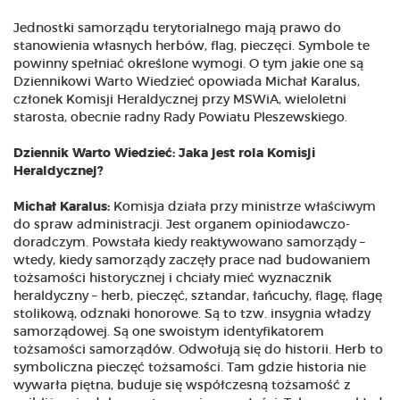
Jednostki samorządu terytorialnego mają prawo do
stanowienia własnych herbów, flag, pieczęci. Symbole te
powinny spełniać określone wymogi. O tym jakie one są
Dziennikowi Warto Wiedzieć opowiada Michał Karalus,
członek Komisji Heraldycznej przy MSWiA, wieloletni
starosta, obecnie radny Rady Powiatu Pleszewskiego.
Dziennik Warto Wiedzieć: Jaka jest rola Komisji
Heraldycznej?
Michał Karalus:
Komisja działa przy ministrze właściwym
do spraw administracji. Jest organem opiniodawczo-
doradczym. Powstała kiedy reaktywowano samorządy –
wtedy, kiedy samorządy zaczęły prace nad budowaniem
tożsamości historycznej i chciały mieć wyznacznik
heraldyczny – herb, pieczęć, sztandar, łańcuchy, flagę, flagę
stolikową, odznaki honorowe. Są to tzw. insygnia władzy
samorządowej. Są one swoistym identyfikatorem
tożsamości samorządów. Odwołują się do historii. Herb to
symboliczna pieczęć tożsamości. Tam gdzie historia nie
wywarła piętna, buduje się współczesną tożsamość z