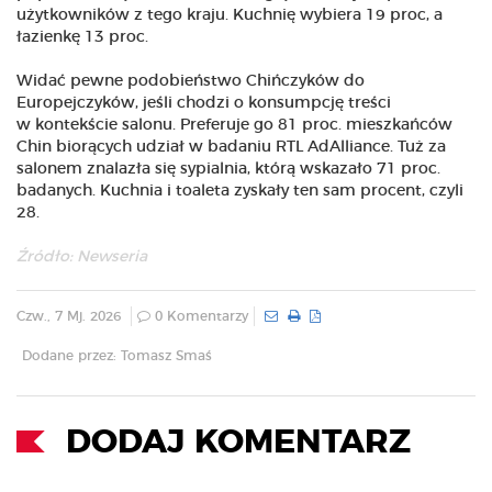
użytkowników z tego kraju. Kuchnię wybiera 19 proc, a
łazienkę 13 proc.
Widać pewne podobieństwo Chińczyków do
Europejczyków, jeśli chodzi o konsumpcję treści
w kontekście salonu. Preferuje go 81 proc. mieszkańców
Chin biorących udział w badaniu RTL AdAlliance. Tuż za
salonem znalazła się sypialnia, którą wskazało 71 proc.
badanych. Kuchnia i toaleta zyskały ten sam procent, czyli
28.
Źródło: Newseria
Czw., 7 Mj. 2026
0 Komentarzy
Dodane przez: Tomasz Smaś
DODAJ KOMENTARZ