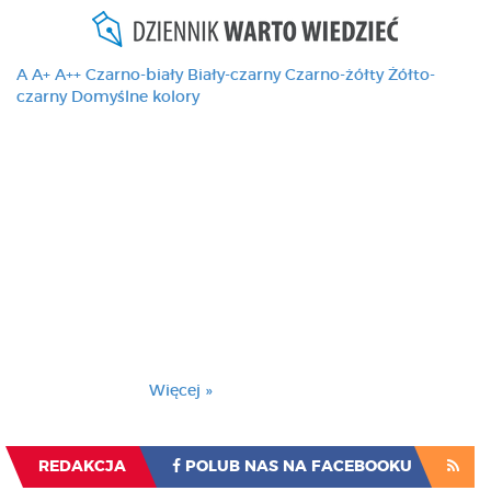
A
A+
A++
Czarno-biały
Biały-czarny
Czarno-żółty
Żółto-
czarny
Domyślne kolory
Ten serwis używa
cookies i podobnych
technologii, brak
zmiany ustawienia
przeglądarki oznacza
zgodę na to.
Brak zmiany ustawienia przeglądarki oznacza
zgodę na to.
Więcej »
Zrozumiałem
REDAKCJA
POLUB NAS NA FACEBOOKU