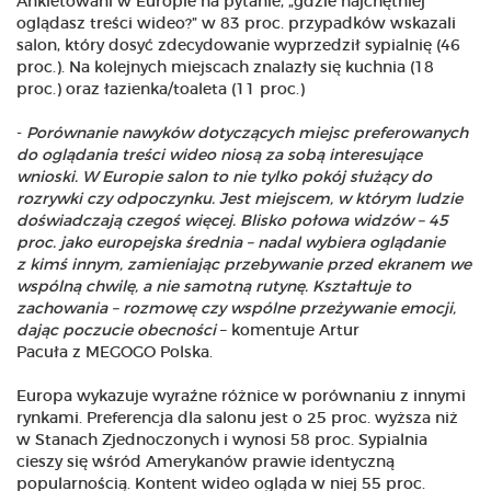
Ankietowani w Europie na pytanie, „gdzie najchętniej
oglądasz treści wideo?” w 83 proc. przypadków wskazali
salon, który dosyć zdecydowanie wyprzedził sypialnię (46
proc.). Na kolejnych miejscach znalazły się kuchnia (18
proc.) oraz łazienka/toaleta (11 proc.)
-
Porównanie nawyków dotyczących miejsc preferowanych
do oglądania treści wideo niosą za sobą interesujące
wnioski. W Europie salon to nie tylko pokój służący do
rozrywki czy odpoczynku. Jest miejscem, w którym ludzie
doświadczają czegoś więcej. Blisko połowa widzów – 45
proc. jako europejska średnia – nadal wybiera oglądanie
z kimś innym, zamieniając przebywanie przed ekranem we
wspólną chwilę, a nie samotną rutynę. Kształtuje to
zachowania – rozmowę czy wspólne przeżywanie emocji,
dając poczucie obecności
– komentuje Artur
Pacuła z MEGOGO Polska.
Europa wykazuje wyraźne różnice w porównaniu z innymi
rynkami. Preferencja dla salonu jest o 25 proc. wyższa niż
w Stanach Zjednoczonych i wynosi 58 proc. Sypialnia
cieszy się wśród Amerykanów prawie identyczną
popularnością. Kontent wideo ogląda w niej 55 proc.