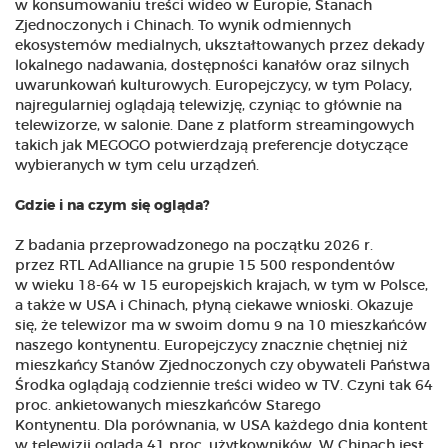
w konsumowaniu treści wideo w Europie, Stanach
Zjednoczonych i Chinach. To wynik odmiennych
ekosystemów medialnych, ukształtowanych przez dekady
lokalnego nadawania, dostępności kanałów oraz silnych
uwarunkowań kulturowych. Europejczycy, w tym Polacy,
najregularniej oglądają telewizję, czyniąc to głównie na
telewizorze, w salonie. Dane z platform streamingowych
takich jak MEGOGO potwierdzają preferencje dotyczące
wybieranych w tym celu urządzeń.
Gdzie i na czym się ogląda?
Z badania przeprowadzonego na początku 2026 r.
przez RTL AdAlliance na grupie 15 500 respondentów
w wieku 18-64 w 15 europejskich krajach, w tym w Polsce,
a także w USA i Chinach, płyną ciekawe wnioski. Okazuje
się, że telewizor ma w swoim domu 9 na 10 mieszkańców
naszego kontynentu. Europejczycy znacznie chętniej niż
mieszkańcy Stanów Zjednoczonych czy obywateli Państwa
Środka oglądają codziennie treści wideo w TV. Czyni tak 64
proc. ankietowanych mieszkańców Starego
Kontynentu. Dla porównania, w USA każdego dnia kontent
w telewizji ogląda 41 proc. użytkowników. W Chinach jest