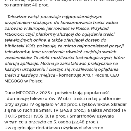
to natomiast 40 proc.
-
Telewizor wciąż pozostaje najpopularniejszym
urządzeniem służącym do konsumowania treści wideo
zarówno w Europie, jak również w Polsce. Przykład
MEGOGO, czyli platformy służącej do oglądania treści
telewizyjnych online, a także oferującej dostęp do
biblioteki VOD, pokazuje, że mimo najmocniejszej pozycji
telewizorów, inne urządzenia również znajdują swoich
zwolenników. To efekt możliwości technologicznych, które
oferują aplikacje. Można je zainstalować praktycznie na
każdym urządzeniu i cieszyć się możliwością oglądania
treści z każdego miejsca
– komentuje Artur Pacuła, CEO
MEGOGO w Polsce.
Dane MEGOGO z 2025 r. potwierdzają popularność
i dominację telewizorów. W ub.r. treści na tej platformie
przy użyciu TV oglądało 44,92 proc. użytkowników. Składał
się na to ruch ze Smart TV (34,58 proc.), a także Android TV
(10,15 proc.) i tvOS (0,19 proc.). Smartfonów używała
w tym celu przeszło co 5. osoba (22,48 proc.).
Uwzględniając dodatkowo użytkowników stron