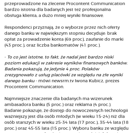
przeprowadzone na zlecenie Procontent Communication
bardzo istotna dla badanych jest też profesjonalna
obsługa klienta, a dużo mniej wyniki finansowe.
Respondenci przyznają, że o wyborze przez nich oferty
danego banku w największym stopniu decyduje: brak
opłat za prowadzenie konta (69 proc), zaufanie do marki
(43 proc.), oraz liczba bankomatów (41 proc.).
-
To co jest istotne, to fakt, że nadal jest bardzo niski
poziom edukacji w zakresie wyników finansowych banków.
Badania pokazują, że jedynie 4 proc. Polaków
zrezygnowało z usług placówki ze względu na złe wyniki
danego banku
- mówi newsrm.tv Iwona Kubicz, prezes
Procontent Communication.
Najmniejsze znaczenie dla badanych ma wizerunek
ambasadora banku (5 proc.) oraz reklama (4 proc.).
Badanie pokazuje, że dostęp do nowoczesnych technologii
ważniejszy jest dla osób młodych (w wieku 15-24) niż dla
osób starszych w wieku 25-34 lata (17 proc.), 35-44 lata (18
proc.) oraz 45-55 lata (15 proc.). Wyboru banku ze względu