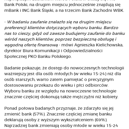
Bank Polski, na drugim miejscu jednocześnie znajdują się
mBank i ING Bank Śląski, a na trzecim Bank Zachodni WBK.
-
W badaniu zaufanie znalazło się na drugim miejscu
preferencji klientów dotyczących wyboru banku. Bardzo
nas to cieszy, gdyż od zawsze budujemy zaufanie do banku
wśród naszych klientów, poprzez bezpieczną obsługę i
wygodną ofertę finansową
- mówi Agnieszka Kielichowska,
dyrektor Biura Komunikacji i Odpowiedzialności
Społecznej PKO Banku Polskiego.
Badanie pokazuje, że dostęp do nowoczesnych technologii
ważniejszy jest dla osób młodych (w wieku 15-24) niż dla
osób starszych, warto zatem pamiętać o precyzyjnym
dostosowaniu przekazu do wieku i płci odbiorców.
Wyboru banku ze względu na nowoczesne technologie
znacznie częściej dokonują także mężczyźni niż kobiety.
Ponad połowa badanych przyznaje, że zdarzyło się jej
zmienić bank (57%). Znacznie częściej zmianę banku
deklarują osoby z wyższym wykształceniem (69%).
Najrzadziej bank zmieniają osoby młode w wieku 15-24