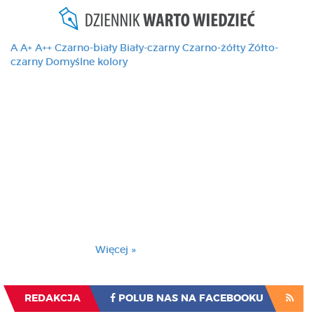
A
A+
A++
Czarno-biały
Biały-czarny
Czarno-żółty
Żółto-
czarny
Domyślne kolory
Ten serwis używa
cookies i podobnych
technologii, brak
zmiany ustawienia
przeglądarki oznacza
zgodę na to.
Brak zmiany ustawienia przeglądarki oznacza
zgodę na to.
Więcej »
Zrozumiałem
REDAKCJA
POLUB NAS NA FACEBOOKU