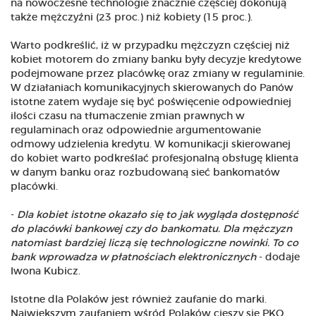
na nowoczesne technologie znacznie częściej dokonują
także mężczyźni (23 proc.) niż kobiety (15 proc.).
Warto podkreślić, iż w przypadku mężczyzn częściej niż
kobiet motorem do zmiany banku były decyzje kredytowe
podejmowane przez placówkę oraz zmiany w regulaminie.
W działaniach komunikacyjnych skierowanych do Panów
istotne zatem wydaje się być poświęcenie odpowiedniej
ilości czasu na tłumaczenie zmian prawnych w
regulaminach oraz odpowiednie argumentowanie
odmowy udzielenia kredytu. W komunikacji skierowanej
do kobiet warto podkreślać profesjonalną obsługę klienta
w danym banku oraz rozbudowaną sieć bankomatów
placówki.
-
Dla kobiet istotne okazało się to jak wygląda dostępność
do placówki bankowej czy do bankomatu. Dla mężczyzn
natomiast bardziej liczą się technologiczne nowinki. To co
bank wprowadza w płatnościach elektronicznych
- dodaje
Iwona Kubicz.
Istotne dla Polaków jest również zaufanie do marki.
Największym zaufaniem wśród Polaków cieszy się PKO