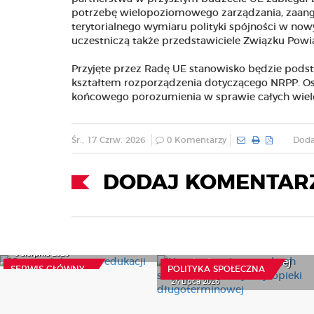
potrzebę wielopoziomowego zarządzania, zaanga
terytorialnego wymiaru polityki spójności w n
uczestniczą także przedstawiciele Związku Powi
Przyjęte przez Radę UE stanowisko będzie pods
kształtem rozporządzenia dotyczącego NRPP. Os
końcowego porozumienia w sprawie całych wielo
Śr., 17 Czrw. 2026
0 Komentarzy
Doda
DODAJ KOMENTAR
Czynny żal resortu
Nowe przepisy o osobach
edukacji
starszych i koordynacji
6 Sierpnia 2026
opieki długoterminowej
SERWIS GŁÓWNY
POLITYKA SPOŁECZNA
24 Lipca 2026