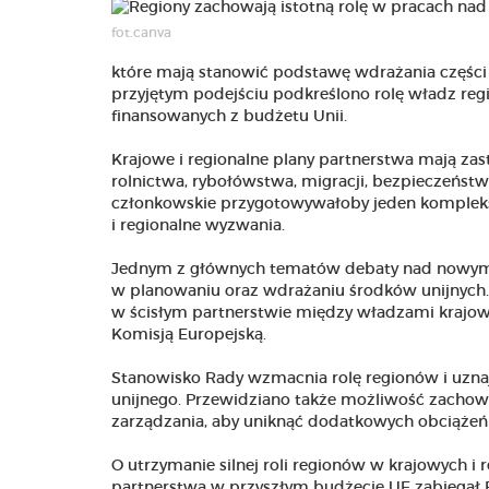
fot.canva
które mają stanowić podstawę wdrażania części
przyjętym podejściu podkreślono rolę władz regi
finansowanych z budżetu Unii.
Krajowe i regionalne plany partnerstwa mają zas
rolnictwa, rybołówstwa, migracji, bezpieczeńs
członkowskie przygotowywałoby jeden kompleks
i regionalne wyzwania.
Jednym z głównych tematów debaty nad nowym 
w planowaniu oraz wdrażaniu środków unijnych.
w ścisłym partnerstwie między władzami krajowy
Komisją Europejską.
Stanowisko Rady wzmacnia rolę regionów i uzna
unijnego. Przewidziano także możliwość zachowa
zarządzania, aby uniknąć dodatkowych obciążeń
O utrzymanie silnej roli regionów w krajowych i
partnerstwa w przyszłym budżecie UE zabiegał 