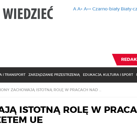
A
A+
A++
Czarno-biały
Biały-c
Ten serwis 
zmiany usta
Brak zmiany ustawienia p
REDAK
 I TRANSPORT
ZARZĄDZANIE PRZESTRZENIĄ
EDUKACJA, KULTURA I SPORT
REGIONY ZACHOWAJĄ ISTOTNĄ ROLĘ W PRACACH NAD NOWYM BUDŻETEM UE
JĄ ISTOTNĄ ROLĘ W PRAC
ETEM UE