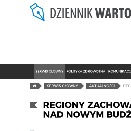
SERWIS GŁÓWNY
POLITYKA ZDROWOTNA
KOMUNIKACJA
SERWIS GŁÓWNY
AKTUALNOŚCI
REGIONY ZACHOWA
NAD NOWYM BUDŻ