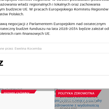
żowania władz regionalnych i lokalnych oraz zachowania
owym budżecie UE. W pracach Europejskiego Komitetu Regionów
atów Polskich.
tawą negocjacji z Parlamentem Europejskim nad ostatecznym
tateczny budżet funduszu na lata 2028–2034 będzie zależał od
letnich ram finansowych UE.
ne przez: Ewelina Kocemba
Z
Efektywne modele
Szkodliwy pomysł
terapeutyczne, czyli jak
20 Lipca 2026
pogodzić rosnące
SERWIS GŁÓWNY
POLITYKA ZDROWOTNA
potrzeby zdrowotne z
wydolnością systemu?
22 Lipca 2026