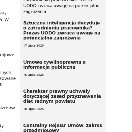
P),
4. W
Sztuczna inteligencja decyduje
o zatrudnieniu pracownika?
Prezes UODO zwraca uwagę na
potencjalne zagrożenia
17 Lipca 2026
krajowe
Umowa cywilnoprawna a
informacja publiczna
lnych
15 Lipca 2026
izowane
z
Charakter prawny uchwały
dotyczącej zasad przyznawania
diet radnym powiatu
anizmów
10 Lipca 2026
Centralny Rejestr Umów: zakres
dy
przedmiotowy
ł