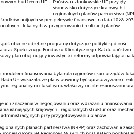
Państwa członkowskie UE przyjęły
stanowisko dotyczące krajowych i
regionalnych planów partnerstwa (NRP
 środków unijnych w perspektywie finansowej na lata 2028–203
onalnych i lokalnych w przygotowaniu i realizacji planów
tąpić obecne odrębne programy dotyczące polityki spójności,
twa oraz Społecznego Funduszu Klimatycznego. Każde państwo
owy plan obejmujący inwestycje i reformy odpowiadające na 
modelem finansowania była rola regionów i samorządów loka
 Rada UE wskazała, że plany powinny być opracowywane i real
mi, regionalnymi i lokalnymi, właściwymi interesariuszami ora
je ich znaczenie w negocjowaniu oraz wdrażaniu finansowania
nia istniejących krajowych i regionalnych struktur oraz mech
 administracyjnych przy przygotowywaniu planów.
 regionalnych planach partnerstwa (NRPP) oraz zachowanie zasa
Europejski Komitet Regionów. W swoich postulatach podkreśla