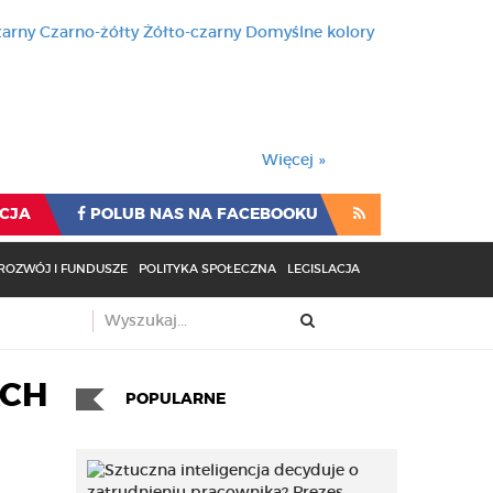
zarny
Czarno-żółty
Żółto-czarny
Domyślne kolory
używa cookies i podobnych t
wienia przeglądarki oznacza
rzeglądarki oznacza zgodę na to.
Więcej »
CJA
POLUB NAS NA FACEBOOKU
ROZWÓJ I FUNDUSZE
POLITYKA SPOŁECZNA
LEGISLACJA
ACH
POPULARNE