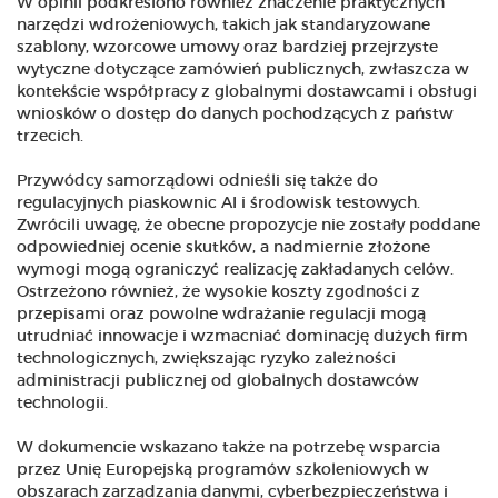
W opinii podkreślono również znaczenie praktycznych
narzędzi wdrożeniowych, takich jak standaryzowane
szablony, wzorcowe umowy oraz bardziej przejrzyste
wytyczne dotyczące zamówień publicznych, zwłaszcza w
kontekście współpracy z globalnymi dostawcami i obsługi
wniosków o dostęp do danych pochodzących z państw
trzecich.
Przywódcy samorządowi odnieśli się także do
regulacyjnych piaskownic AI i środowisk testowych.
Zwrócili uwagę, że obecne propozycje nie zostały poddane
odpowiedniej ocenie skutków, a nadmiernie złożone
wymogi mogą ograniczyć realizację zakładanych celów.
Ostrzeżono również, że wysokie koszty zgodności z
przepisami oraz powolne wdrażanie regulacji mogą
utrudniać innowacje i wzmacniać dominację dużych firm
technologicznych, zwiększając ryzyko zależności
administracji publicznej od globalnych dostawców
technologii.
W dokumencie wskazano także na potrzebę wsparcia
przez Unię Europejską programów szkoleniowych w
obszarach zarządzania danymi, cyberbezpieczeństwa i