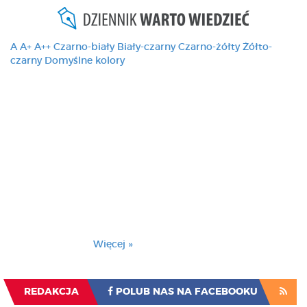
A
A+
A++
Czarno-biały
Biały-czarny
Czarno-żółty
Żółto-
czarny
Domyślne kolory
Ten serwis używa
cookies i podobnych
technologii, brak
zmiany ustawienia
przeglądarki oznacza
zgodę na to.
Brak zmiany ustawienia przeglądarki oznacza
zgodę na to.
Więcej »
Zrozumiałem
REDAKCJA
POLUB NAS NA FACEBOOKU