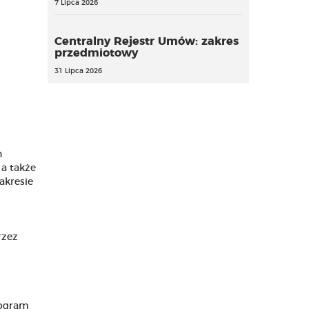
7 Lipca 2026
Centralny Rejestr Umów: zakres
przedmiotowy
31 Lipca 2026
h
a także
akresie
rzez
rogram