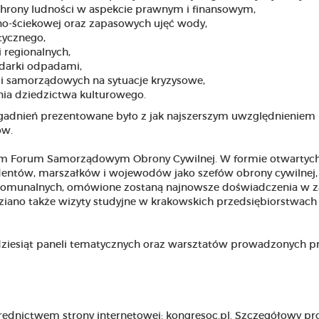
chrony ludności w aspekcie prawnym i finansowym,
o-ściekowej oraz zapasowych ujęć wody,
tycznego,
 regionalnych,
darki odpadami,
li samorządowych na sytuacje kryzysowe,
ia dziedzictwa kulturowego.
agadnień prezentowane było z jak najszerszym uwzględnieniem
ów.
kim Forum Samorządowym Obrony Cywilnej. W formie otwartyc
dentów, marszałków i wojewodów jako szefów obrony cywilnej, 
 komunalnych, omówione zostaną najnowsze doświadczenia w z
iano także wizyty studyjne w krakowskich przedsiębiorstwach
ziesiąt paneli tematycznych oraz warsztatów prowadzonych p
średnictwem strony internetowej: kongresoc.pl. Szczegółowy p