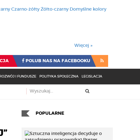
zarny
Czarno-żółty
Żółto-czarny
Domyślne kolory
używa cookies i podobnych t
wienia przeglądarki oznacza
rzeglądarki oznacza zgodę na to.
Więcej »
CJA
POLUB NAS NA FACEBOOKU
ROZWÓJ I FUNDUSZE
POLITYKA SPOŁECZNA
LEGISLACJA
POPULARNE
J”