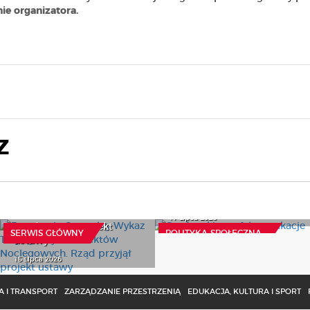
nie organizatora.
Z
Powstanie Centralny
Studencki portfel w
Wykaz Turystycznych
wakacje
Obiektów Noclegowych.
17 Lipca 2026
Rząd przyjął projekt
SERWIS GŁÓWNY
POLITYKA SPOŁECZNA
ustawy
15 Lipca 2026
 I TRANSPORT
ZARZĄDZANIE PRZESTRZENIĄ
EDUKACJA, KULTURA I SPORT