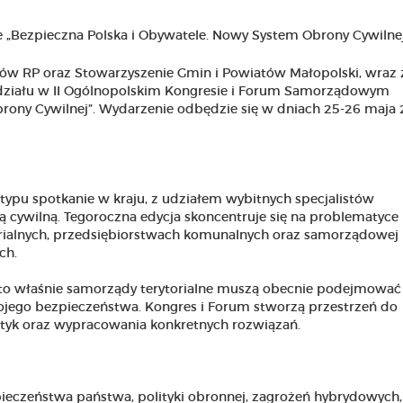
ów RP oraz Stowarzyszenie Gmin i Powiatów Małopolski, wraz 
działu w II Ogólnopolskim Kongresie i Forum Samorządowym
rony Cywilnej”. Wydarzenie odbędzie się w dniach 25-26 maja
typu spotkanie w kraju, z udziałem wybitnych specjalistów
ą cywilną. Tegoroczna edycja skoncentruje się na problematyce
rialnych, przedsiębiorstwach komunalnych oraz samorządowej
ch.
e to właśnie samorządy terytorialne muszą obecnie podejmować
ojego bezpieczeństwa. Kongres i Forum stworzą przestrzeń do
tyk oraz wypracowania konkretnych rozwiązań.
czeństwa państwa, polityki obronnej, zagrożeń hybrydowych,