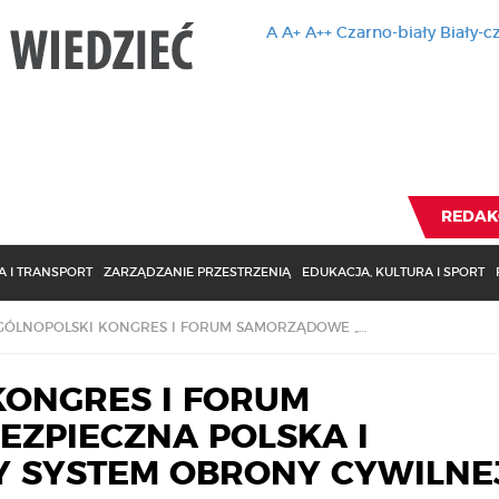
A
A+
A++
Czarno-biały
Biały-c
Ten serwis 
zmiany usta
Brak zmiany ustawienia p
REDAK
 I TRANSPORT
ZARZĄDZANIE PRZESTRZENIĄ
EDUKACJA, KULTURA I SPORT
II OGÓLNOPOLSKI KONGRES I FORUM SAMORZĄDOWE „BEZPIECZNA POLSKA I OBYWATELE. NOWY SYSTEM OBRONY CYWILNEJ”
KONGRES I FORUM
ZPIECZNA POLSKA I
 SYSTEM OBRONY CYWILNE