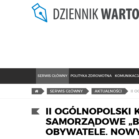
SERWIS GŁÓWNY
POLITYKA ZDROWOTNA
KOMUNIKACJA
SERWIS GŁÓWNY
AKTUALNOŚCI
II OGÓLNOPOLSKI 
SAMORZĄDOWE „BE
OBYWATELE. NOWY