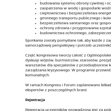
budowania systemu obrony cywilnej i o
zaopatrzenia w wodę i gospodarki wodn
ciepłownictwa i bezpieczeństwa energe
gminnego transportu publicznego i kolei
bezpieczeństwa sanitarnego oraz gospo
ochrony zdrowia i przygotowania szpita
budownictwa ochronnego, zabezpieczen
Spotkania zostały pomyślane tak, aby każde z z
samorządowej perspektywy i potrzeb uczestnik
Część kongresowa tworzy całość z Ogólnopols
dyskusji wójtów, burmistrzów, starostów, prezy
warsztatów dla specjalistów z przedsiębiorstw
zarządzania kryzysowego. W programie przewidz
komunalnych.
W ramach Kongresu i Forum zaplanowano kilkad
ekspertów z poszczególnych branż
Rejestracja
Rejestracja uczestników prowadzona jest za po