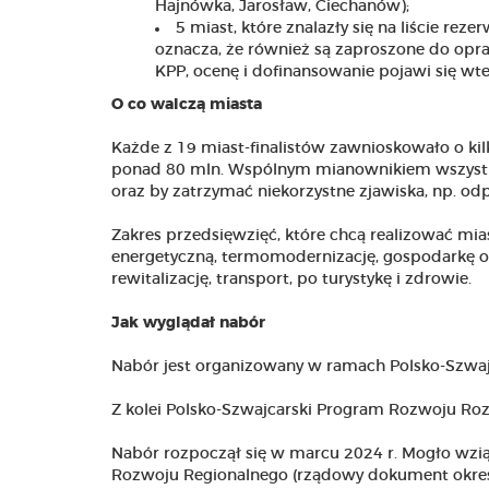
Hajnówka, Jarosław, Ciechanów);
5 miast, które znalazły się na liście re
oznacza, że również są zaproszone do opra
KPP, ocenę i dofinansowanie pojawi się wt
O co walczą miasta
Każde z 19 miast-finalistów zawnioskowało o kil
ponad 80 mln. Wspólnym mianownikiem wszystkich
oraz by zatrzymać niekorzystne zjawiska, np. 
Zakres przedsięwzięć, które chcą realizować mias
energetyczną, termomodernizację, gospodarkę od
rewitalizację, transport, po turystykę i zdrowie.
Jak wyglądał nabór
Nabór jest organizowany w ramach Polsko-Szwa
Z kolei Polsko-Szwajcarski Program Rozwoju Roz
Nabór rozpoczął się w marcu 2024 r. Mogło wziąć
Rozwoju Regionalnego (rządowy dokument określaj