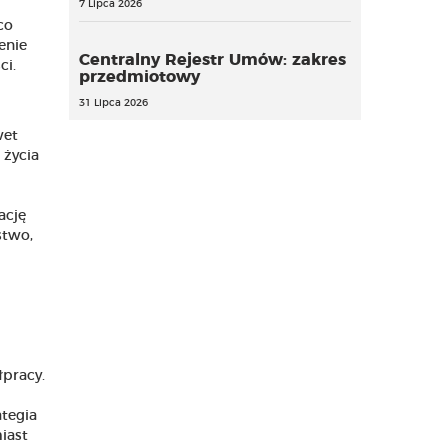
7 Lipca 2026
co
enie
Centralny Rejestr Umów: zakres
ci.
przedmiotowy
31 Lipca 2026
wet
 życia
ację
stwo,
łpracy.
ategia
iast