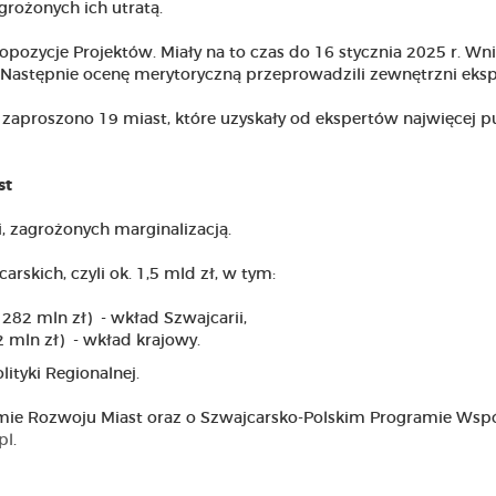
grożonych ich utratą.
ozycje Projektów. Miały na to czas do 16 stycznia 2025 r. Wni
. Następnie ocenę merytoryczną przeprowadzili zewnętrzni eksp
zaproszono 19 miast, które uzyskały od ekspertów najwięcej 
st
, zagrożonych marginalizacją.
skich, czyli ok. 1,5 mld zł, w tym:
282 mln zł) - wkład Szwajcarii,
 mln zł) - wkład krajowy.
ityki Regionalnej.
amie Rozwoju Miast oraz o Szwajcarsko-Polskim Programie Wsp
pl
.