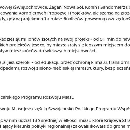
zerwowej (Świętochłowice, Żagań, Nowa Sól, Konin i Sandomierz), 
cowania Kompletnych Propozycji Projektów, ale szansa na złoż
edy, gdy w projektach 19 miast-finalistów powstaną oszczędnoś
kadziesiąt milionów złotych na swój projekt – od 51 mln do na
 projektów jest to, by miasta stały się lepszym miejscem do
odpływ mieszkańców do większych miejscowości.
ta, jest szeroki – od edukacji, przez ochronę klimatu, transform
padami, rozwój zielono-niebieskiej infrastruktury, bezpieczeń
jcarskiego Programu Rozwoju Miast.
woju Miast jest częścią Szwajcarsko-Polskiego Programu Wspó
 w nim udział 139 średniej wielkości miast, które Krajowa Str
ący kierunki polityki regionalnej) zakwalifikowała do grona m