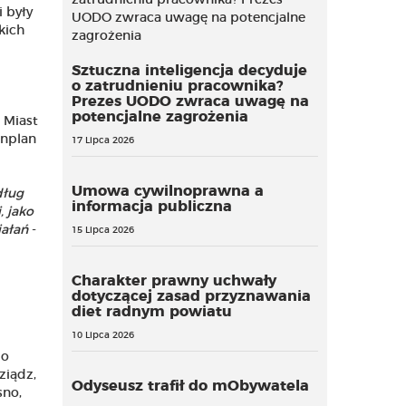
 były
kich
Sztuczna inteligencja decyduje
o zatrudnieniu pracownika?
Prezes UODO zwraca uwagę na
potencjalne zagrożenia
 Miast
anplan
17 Lipca 2026
Umowa cywilnoprawna a
dług
informacja publiczna
, jako
iałań
-
15 Lipca 2026
Charakter prawny uchwały
dotyczącej zasad przyznawania
diet radnym powiatu
10 Lipca 2026
do
ziądz,
Odyseusz trafił do mObywatela
sno,