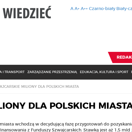
A
A+
A++
Czarno-biały
Biały-c
Ten serwis 
zmiany usta
Brak zmiany ustawienia p
REDAK
 I TRANSPORT
ZARZĄDZANIE PRZESTRZENIĄ
EDUKACJA, KULTURA I SPORT
AJCARSKIE MILIONY DLA POLSKICH MIASTA
LIONY DLA POLSKICH MIAST
 miasta wchodzą w decydującą fazę przygotowań do pozyskani
inansowania z Funduszy Szwajcarskich. Stawką jest aż 1,5 mld z