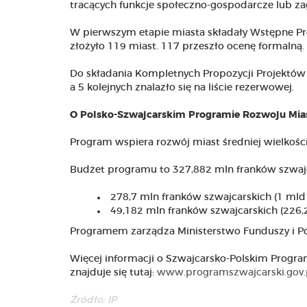
tracących funkcje społeczno-gospodarcze lub za
W pierwszym etapie miasta składały Wstępne Prop
złożyło 119 miast. 117 przeszło ocenę formalną
Do składania Kompletnych Propozycji Projektów 
a 5 kolejnych znalazło się na liście rezerwowej.
O Polsko-Szwajcarskim Programie Rozwoju Mia
Program wspiera rozwój miast średniej wielkości
Budżet programu to 327,882 mln franków szwajcar
278,7 mln franków szwajcarskich (1 mld 
49,182 mln franków szwajcarskich (226,2
Programem zarządza Ministerstwo Funduszy i Pol
Więcej informacji o Szwajcarsko-Polskim Progr
znajduje się tutaj:
www.programszwajcarski.gov.
Źródło: IP