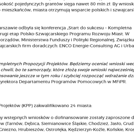
okość pojedynczych grantów sięga nawet 80 mln zł. By wnioski
 mieszkańców, miasta otrzymują wsparcie polskich i szwajcars
arszawie odbyła się konferencja „Start do sukcesu – Kompletna
a drugi etap Polsko-Szwajcarskiego Programu Rozwoju Miast. W
orządów, Ministerstwa Funduszy i Polityki Regionalnej, Związku
wajcarskich firm doradczych: ENCO Energie-Consulting AG i Urb
ompletnych Propozycji Projektów. Będziemy oceniać wnioski we
chwili, bo te samorządy, które złożą swoje wnioski najwcześniej
owanie jeszcze w tym roku i szybciej rozpocząć wdrażanie dz
 dyrektora Departamentu Programów Pomocowych w MFiPR.
rojektów (KPP) zakwalifikowano 24 miasta:
eny wstępnych wniosków o dofinansowanie zostały zaproszone 
 (Tarnów, Dębica, Siemianowice Śląskie, Chodzież, Jasło, Grud
Gniezno, Hrubieszów, Ostrołęka, Kędzierzyn-Koźle, Końskie, Kro