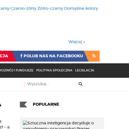
zarny
Czarno-żółty
Żółto-czarny
Domyślne kolory
używa cookies i podobnych t
wienia przeglądarki oznacza
rzeglądarki oznacza zgodę na to.
Więcej »
CJA
POLUB NAS NA FACEBOOKU
ROZWÓJ I FUNDUSZE
POLITYKA SPOŁECZNA
LEGISLACJA
A
POPULARNE
a
ł – a