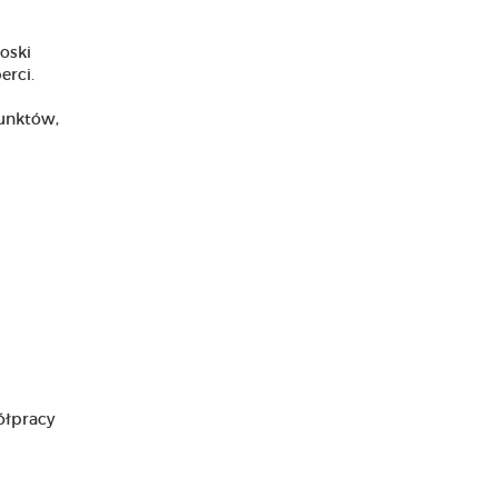
oski
erci.
punktów,
ółpracy