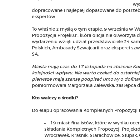
wys
dopracowane i najlepiej dopasowane do potrzeb
ekspertów.
To właśnie z myślą o tym etapie, 9 września w W
Propozycja Projektu”, która oficjalnie otworzył
wydarzeniu wzięli udział przedstawiciele 24 sam
Polskich, Ambasady Szwajcarii oraz eksperci sz
SA.
Miasta mają czas do 17 listopada na złożenie K
kolejności wpływu. Nie warto czekać do ostatniej 
pierwsze mają szansę podpisać umowy o dofinans
poinformowała Małgorzata Zalewska, zastępca
Kto walczy o środki?
Do etapu opracowania Kompletnych Propozycji P
19 miast-finalistów, które w wyniku oc
składania Kompletnych Propozycji Projektów
Włocławek, Kraśnik, Starachowice, Słupsk, 