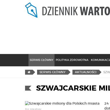
SERWIS GŁÓWNY
POLITYKA ZDROWOTNA
KOMUNIKACJA
SZW
SERWIS GŁÓWNY
AKTUALNOŚCI
SZWAJCARSKIE MI
24
dof
fot.pixabay