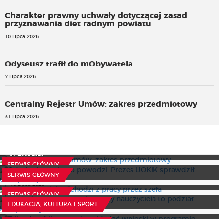
Charakter prawny uchwały dotyczącej zasad
przyznawania diet radnym powiatu
10 Lipca 2026
Odyseusz trafił do mObywatela
7 Lipca 2026
Centralny Rejestr Umów: zakres przedmiotowy
31 Lipca 2026
Centralny Rejestr Umów: zakres przedmiotowy
Odszkodowania po powodzi. Prezes UOKiK sprawdził
31 Lipca 2026
ubezpieczycieli
SERWIS GŁÓWNY
Co trzeci Polak odchodzi z pracy przez szefa
8 Lipca 2026
SERWIS GŁÓWNY
Modyfikowanie stosunku pracy nauczyciela to podział
10 Lipca 2026
kompetencji
SERWIS GŁÓWNY
Tylko do 20 lipca można składać wnioski w programie
9 Lipca 2026
EDUKACJA, KULTURA I SPORT
Pracownia Orkiestr Dętych: Teksty i multimedia