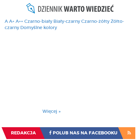
A
A+
A++
Czarno-biały
Biały-czarny
Czarno-żółty
Żółto-
czarny
Domyślne kolory
Ten serwis używa
cookies i podobnych
technologii, brak
zmiany ustawienia
przeglądarki oznacza
zgodę na to.
Brak zmiany ustawienia przeglądarki oznacza
zgodę na to.
Więcej »
Zrozumiałem
REDAKCJA
POLUB NAS NA FACEBOOKU