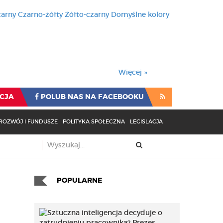
zarny
Czarno-żółty
Żółto-czarny
Domyślne kolory
używa cookies i podobnych t
wienia przeglądarki oznacza
rzeglądarki oznacza zgodę na to.
Więcej »
CJA
POLUB NAS NA FACEBOOKU
ROZWÓJ I FUNDUSZE
POLITYKA SPOŁECZNA
LEGISLACJA
POPULARNE