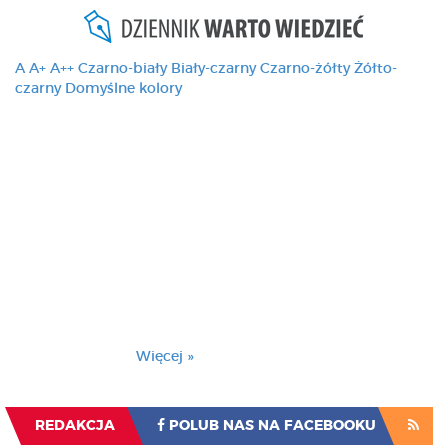
A
A+
A++
Czarno-biały
Biały-czarny
Czarno-żółty
Żółto-
czarny
Domyślne kolory
Ten serwis używa
cookies i podobnych
technologii, brak
zmiany ustawienia
przeglądarki oznacza
zgodę na to.
Brak zmiany ustawienia przeglądarki oznacza
zgodę na to.
Więcej »
Zrozumiałem
REDAKCJA
POLUB NAS NA FACEBOOKU