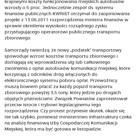
krajowymi koszty funkcjonowania miejskich autobusów
wzrosły o 5 proc. Jednocześnie zespół ds. systemu
finansów publicznych KWRiST otrzymał do zaopiniowania
projekt z 13.06.2011 rozporządzenia ministra finansów w
sprawie określenia wysokości rozsądnego zysku
przysługującego operatorowi publicznego transportu
zbiorowego.
Samorządy twierdzą, że nowy „podatek” transportowy
spowoduje wzrost kosztów transportu zbiorowego i
domagają się wprowadzenia ulg lub całkowitego
zwolnienia z opłat autobusów komunikacji miejskiej, które
korzystają z odcinków dróg włączonych do
elektronicznego systemu poboru opłat. Przewoźnicy
muszą bowiem płacić za każdy pojazd transportu
zbiorowego powyżej 3,5 tony, który jedzie po drogach
objętych płatnościami. Związek Powiatów zaprotestował
przeciw istocie i trybowi legislacyjnemu tego
rozporządzenia. Czy protest przyniesie skutek, okaże się
nie tak szybko, ponieważ ministerstwo infrastruktury czeka
na analizę finansową Izby Gospodarczej Komunikacji
Miejskiej, która ma być gotowa w listopadzie.