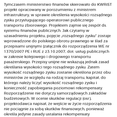
Tymczasem ministerstwo finansów skierowało do KWRiST
projekt opracowany w porozumieniu z ministrem
infrastruktury, w sprawie określenia wysokości rozsądnego
zysku przysługującego operatorowi publicznego
transportu zbiorowego. Projektem zajmie się zespół ds.
systemu finansów publicznych. Jak czytamy w
uzasadnieniu projektu, pojęcie „rozsądnego zysku” zostaje
wprowadzone do polskiego obrotu prawnego w ślad za
przepisami unijnymi (załącznik do rozporządzenia WE nr
1370/2007 PE i RUE z 23.10.2007, dot. usług publicznych
w zakresie kolejowego i drogowego transportu
pasażerskiego. Przepisy unijne nie wskazują jednak zasad
określania wysokości tego rozsądnego zysku. Zatem
wysokość rozsądnego zysku zostanie określona przez obu
ministrów ze względu na rodzaj transportu, kapitał, do
którego należy liczyć wysokość rozsądnego zysku i
konieczność zapobiegania poziomowi rekompensaty.
Rozporządzenie nie dotyczy samorządowych zakładów
budżetowych. W ocenie skutków regulacji (osr),
projektodawca napisał, że wejście w życie rozporządzenia
nie pociągnie za sobą skutków finansowych, ponieważ
określa jedynie zasady ustalania rekompensaty