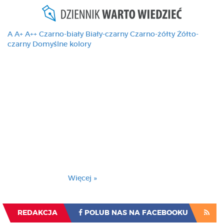
A
A+
A++
Czarno-biały
Biały-czarny
Czarno-żółty
Żółto-
czarny
Domyślne kolory
Ten serwis używa
cookies i podobnych
technologii, brak
zmiany ustawienia
przeglądarki oznacza
zgodę na to.
Brak zmiany ustawienia przeglądarki oznacza
zgodę na to.
Więcej »
Zrozumiałem
REDAKCJA
POLUB NAS NA FACEBOOKU