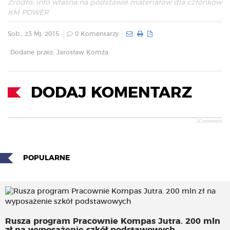
Źródło: info własna na podstawie materiałów dla członków
KM POWER
Sob., 23 Mj. 2015
0 Komentarzy
Dodane przez: Jarosław Komża
DODAJ KOMENTARZ
JComments
POPULARNE
Rusza program Pracownie Kompas Jutra. 200 mln