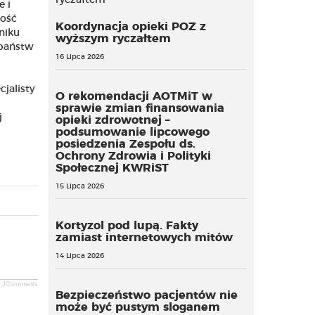
e i
ność
Koordynacja opieki POZ z
niku
wyższym ryczałtem
 państw
16 Lipca 2026
jalisty
O rekomendacji AOTMiT w
sprawie zmian finansowania
j
opieki zdrowotnej –
podsumowanie lipcowego
posiedzenia Zespołu ds.
Ochrony Zdrowia i Polityki
Społecznej KWRiST
15 Lipca 2026
Kortyzol pod lupą. Fakty
zamiast internetowych mitów
14 Lipca 2026
JComments
Bezpieczeństwo pacjentów nie
może być pustym sloganem