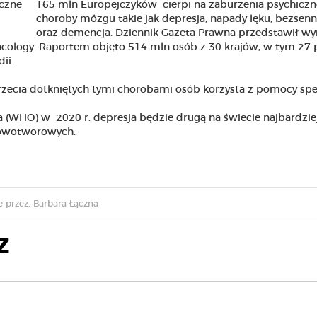
165 mln Europejczyków cierpi na zaburzenia psychiczn
choroby mózgu takie jak depresja, napady lęku, bezsen
oraz demencja. Dziennik Gazeta Prawna przedstawił wy
ology. Raportem objęto 514 mln osób z 30 krajów, w tym 27
ii.
trzecia dotkniętych tymi chorobami osób korzysta z pomocy spec
(WHO) w 2020 r. depresja będzie drugą na świecie najbardzie
nowotworowych.
 przez: Barbara Łączna
Z