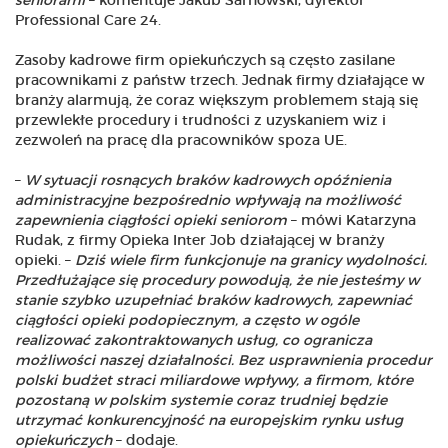
seniorami
– komentuje Jakub Sarnowski, dyrektor
Professional Care 24.
Zasoby kadrowe firm opiekuńczych są często zasilane
pracownikami z państw trzech. Jednak firmy działające w
branży alarmują, że coraz większym problemem stają się
przewlekłe procedury i trudności z uzyskaniem wiz i
zezwoleń na pracę dla pracowników spoza UE.
–
W sytuacji rosnących braków kadrowych opóźnienia
administracyjne bezpośrednio wpływają na możliwość
zapewnienia ciągłości opieki seniorom
– mówi Katarzyna
Rudak, z firmy Opieka Inter Job działającej w branży
opieki. –
Dziś wiele firm funkcjonuje na granicy wydolności.
Przedłużające się procedury powodują, że nie jesteśmy w
stanie szybko uzupełniać braków kadrowych, zapewniać
ciągłości opieki podopiecznym, a często w ogóle
realizować zakontraktowanych usług, co ogranicza
możliwości naszej działalności. Bez usprawnienia procedur
polski budżet straci miliardowe wpływy, a firmom, które
pozostaną w polskim systemie coraz trudniej będzie
utrzymać konkurencyjność na europejskim rynku usług
opiekuńczych
– dodaje.