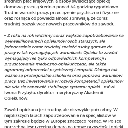
średnich płac krajowych, a osoby świadczące opiekę
domową pracują średnio ponad 44 godziny tygodniowo.
Trudne warunki pracy, przeciążenie psychiczne i fizyczne
oraz rosnąca odpowiedzialność sprawiają, że coraz
trudniej pozyskiwać nowych pracowników do zawodu.
–
Z roku na rok widzimy coraz większe zapotrzebowanie na
wykwalifikowanych opiekunów osób starszych, ale
jednocześnie coraz trudniej znaleźć osoby gotowe do
pracy w tak wymagających warunkach. Opieka to zawód
wymagający nie tylko odpowiednich kompetencji i
przygotowania medyczno-opiekuńczego, ale także
ogromnej odporności psychicznej i empatii. Dlatego tak
ważne są profesjonalne szkolenia oraz poprawa warunków
pracy. Bez inwestowania w rozwój kompetencji opiekunów
nie uda się zapewnić stabilnego systemu opieki
– mówi
Iwona Przybyło, dyrektor merytoryczny Akademii
Opiekunów.
Zawód opiekuna jest trudny, ale niezwykle potrzebny. W
najbliższych latach zapotrzebowanie na specjalistów w
tym zakresie będzie w Europie znacząco rosnąć. W Polsce
potrzebna jest rzetelna debata na temat przyszłości opieki