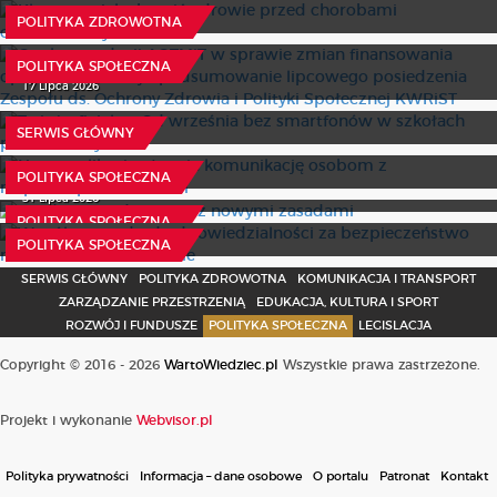
opieki zdrowotnej – podsumowanie lipcowego
6 Sierpnia 2026
POLITYKA ZDROWOTNA
posiedzenia Zespołu ds. Ochrony Zdrowia i Polityki
Społecznej KWRiST
POLITYKA SPOŁECZNA
To już oficjalne. Od września bez smartfonów w szkołach
17 Lipca 2026
podstawowych
Nowa aplikacja ułatwia komunikację osobom z
30 Lipca 2026
SERWIS GŁÓWNY
niepełnosprawnościami
Fundusz Młodzieżowy z nowymi zasadami
31 Lipca 2026
POLITYKA SPOŁECZNA
Wspólny standard odpowiedzialności za bezpieczeństwo
31 Lipca 2026
małoletnich w internecie
POLITYKA SPOŁECZNA
31 Lipca 2026
POLITYKA SPOŁECZNA
SERWIS GŁÓWNY
POLITYKA ZDROWOTNA
KOMUNIKACJA I TRANSPORT
ZARZĄDZANIE PRZESTRZENIĄ
EDUKACJA, KULTURA I SPORT
ROZWÓJ I FUNDUSZE
POLITYKA SPOŁECZNA
LEGISLACJA
Copyright © 2016 - 2026
WartoWiedziec.pl
Wszystkie prawa zastrzeżone.
Projekt i wykonanie
Webvisor.pl
Polityka prywatności
Informacja – dane osobowe
O portalu
Patronat
Kontakt