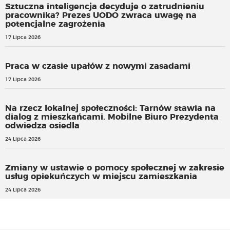
Sztuczna inteligencja decyduje o zatrudnieniu
pracownika? Prezes UODO zwraca uwagę na
potencjalne zagrożenia
17 Lipca 2026
Praca w czasie upałów z nowymi zasadami
17 Lipca 2026
Na rzecz lokalnej społeczności: Tarnów stawia na
dialog z mieszkańcami. Mobilne Biuro Prezydenta
odwiedza osiedla
24 Lipca 2026
Zmiany w ustawie o pomocy społecznej w zakresie
usług opiekuńczych w miejscu zamieszkania
24 Lipca 2026
Kleszcze – jak chronić zdrowie przed chorobami
odkleszczowymi?
O rekomendacji AOTMiT w sprawie zmian finansowania