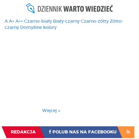
A
A+
A++
Czarno-biały
Biały-czarny
Czarno-żółty
Żółto-
czarny
Domyślne kolory
Ten serwis używa
cookies i podobnych
technologii, brak
zmiany ustawienia
przeglądarki oznacza
zgodę na to.
Brak zmiany ustawienia przeglądarki oznacza
zgodę na to.
Więcej »
Zrozumiałem
REDAKCJA
POLUB NAS NA FACEBOOKU