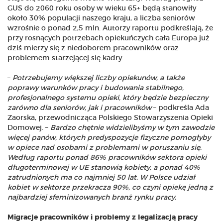
GUS do 2060 roku osoby w wieku 65+ będą stanowiły
około 30% populacji naszego kraju, a liczba seniorów
wzrośnie o ponad 2,5 mln. Autorzy raportu podkreślają, że
przy rosnących potrzebach opiekuńczych cała Europa już
dziś mierzy się z niedoborem pracowników oraz
problemem starzejącej się kadry.
–
Potrzebujemy większej liczby opiekunów, a także
poprawy warunków pracy i budowania stabilnego,
profesjonalnego systemu opieki, który będzie bezpieczny
zarówno dla seniorów, jak i pracowników
– podkreśla Ada
Zaorska, przewodnicząca Polskiego Stowarzyszenia Opieki
Domowej. –
Bardzo chętnie widzielibyśmy w tym zawodzie
więcej panów, których predyspozycje fizyczne pomogłyby
w opiece nad osobami z problemami w poruszaniu się.
Według raportu ponad 86% pracowników sektora opieki
długoterminowej w UE stanowią kobiety, a ponad 40%
zatrudnionych ma co najmniej 50 lat. W Polsce udział
kobiet w sektorze przekracza 90%, co czyni opiekę jedną z
najbardziej sfeminizowanych branż rynku pracy.
Migracje pracowników i problemy z legalizacją pracy