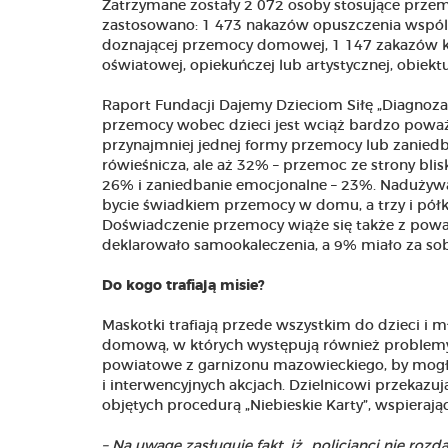
Zatrzymane zostały 2 072 osoby stosujące pr
zastosowano: 1 473 nakazów opuszczenia wspóln
doznającej przemocy domowej, 1 147 zakazów ko
oświatowej, opiekuńczej lub artystycznej, obiek
Raport Fundacji Dajemy Dzieciom Siłę „Diagnoz
przemocy wobec dzieci jest wciąż bardzo poważ
przynajmniej jednej formy przemocy lub zanie
rówieśnicza, ale aż 32% – przemoc ze strony blis
26% i zaniedbanie emocjonalne – 23%. Nadużywa
bycie świadkiem przemocy w domu, a trzy i półk
Doświadczenie przemocy wiąże się także z po
deklarowało samookaleczenia, a 9% miało za so
Do kogo trafiają misie?
Maskotki trafiają przede wszystkim do dzieci i
domową, w których występują również problemy 
powiatowe z garnizonu mazowieckiego, by mogł
i interwencyjnych akcjach. Dzielnicowi przekazu
objętych procedurą „Niebieskie Karty”, wspieraj
– Na uwagę zasługuje fakt, iż „policjanci nie roz