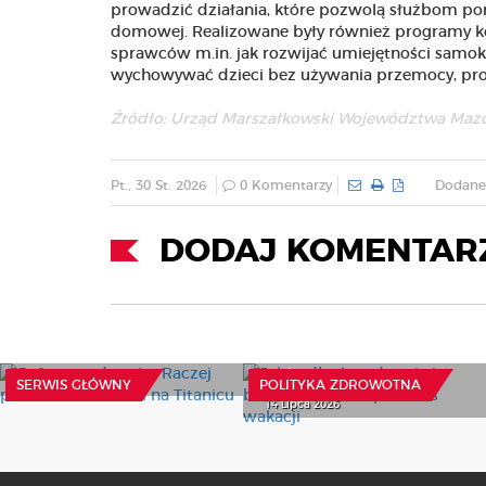
prowadzić działania, które pozwolą służbom
domowej. Realizowane były również programy k
sprawców m.in. jak rozwijać umiejętności samoko
wychowywać dzieci bez używania przemocy, pro
Źródło: Urząd Marszałkowski Województwa Maz
Pt., 30 St. 2026
0 Komentarzy
Dodane 
DODAJ KOMENTAR
Reforma zdrowia? Raczej
przesuwanie mebli na
Jak zadbać o zdrowie i
Titanicu
bezpieczeństwo podczas
wakacji
10 Lipca 2026
SERWIS GŁÓWNY
POLITYKA ZDROWOTNA
14 Lipca 2026