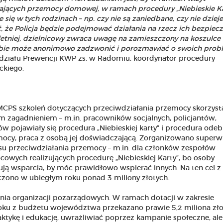
jących przemocy domowej, w ramach procedury „Niebieskie Ka
ię w tych rodzinach – np. czy nie są zaniedbane, czy nie dzieje
, że Policja będzie podejmować działania na rzecz ich bezpiec
tniej, dzielnicowy zwraca uwagę na zamieszczony na koszulce 
rzebie może anonimowo zadzwonić i porozmawiać o swoich pro
działu Prewencji KWP zs. w Radomiu, koordynator procedury
ckiego.
MCPS szkoleń dotyczących przeciwdziałania przemocy skorzyst
m zagadnieniem – m.in. pracowników socjalnych, policjantów,
pojawiały się procedura „Niebieskiej karty” i procedura odeb
mocy, praca z osobą jej doświadczającą. Zorganizowano superw
esu przeciwdziałania przemocy – m.in. dla członków zespołów
owych realizujących procedurę „Niebieskiej Karty”, bo osoby
ują wsparcia, by móc prawidłowo wspierać innych. Na ten cel z
ono w ubiegłym roku ponad 3 miliony złotych.
nia organizacji pozarządowych. W ramach dotacji w zakresie
ku z budżetu województwa przekazano prawie 5,2 miliona zło
ktykę i edukację, uwrażliwiać poprzez kampanie społeczne, ale