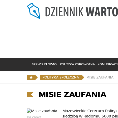
SERWIS GŁÓWNY
POLITYKA ZDROWOTNA
KOMUNIKACJA
MISIE ZAUFANIA
POLITYKA SPOŁECZNA
MISIE ZAUFANIA
Mazowieckie Centrum Polityki
siedzibą w Radomiu 3000 plu
fot.canva