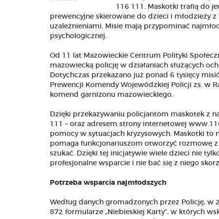
116 111. Maskotki trafią do je
prewencyjne skierowane do dzieci i młodzieży 
uzależnieniami. Misie mają przypominać najmło
psychologicznej.
Od 11 lat Mazowieckie Centrum Polityki Społecz
mazowiecką policję w działaniach służących oc
Dotychczas przekazano już ponad 6 tysięcy misió
Prewencji Komendy Wojewódzkiej Policji zs. w 
komend garnizonu mazowieckiego.
Dzięki przekazywaniu policjantom maskotek z n
111 – oraz adresem strony internetowej www.116
pomocy w sytuacjach kryzysowych. Maskotki to ni
pomaga funkcjonariuszom otworzyć rozmowę z na
szukać. Dzięki tej inicjatywie wiele dzieci nie t
profesjonalne wsparcie i nie bać się z niego skorz
Potrzeba wsparcia najmłodszych
Według danych gromadzonych przez Policję, w 20
872 formularze „Niebieskiej Karty”, w których