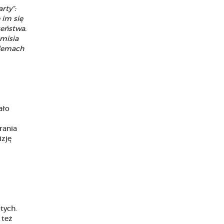
rty”:
 im się
zeństwa.
misia
blemach
ało
rania
izję
tych.
 też