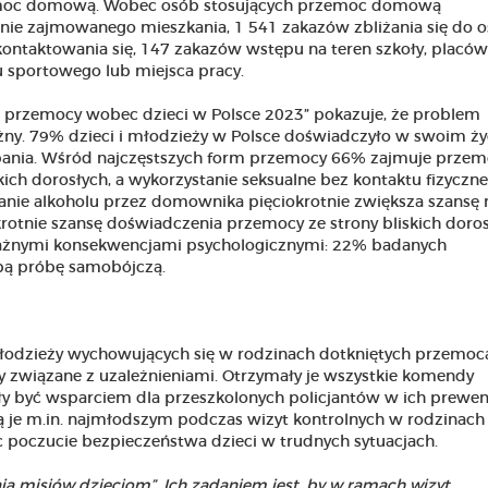
zemoc domową. Wobec osób stosujących przemoc domową
ie zajmowanego mieszkania, 1 541 zakazów zbliżania się do 
ntaktowania się, 147 zakazów wstępu na teren szkoły, placów
tu sportowego lub miejsca pracy.
a przemocy wobec dzieci w Polsce 2023” pokazuje, że problem
ny. 79% dzieci i młodzieży w Polsce doświadczyło w swoim ży
dbania. Wśród najczęstszych form przemocy 66% zajmuje prze
kich dorosłych, a wykorzystanie seksualne bez kontaktu fizyczne
nie alkoholu przez domownika pięciokrotnie zwiększa szansę 
rotnie szansę doświadczenia przemocy ze strony bliskich doros
ważnymi konsekwencjami psychologicznymi: 22% badanych
bą próbę samobójczą.
 młodzieży wychowujących się w rodzinach dotkniętych przemoc
związane z uzależnieniami. Otrzymały je wszystkie komendy
y być wsparciem dla przeszkolonych policjantów w ich prewen
ją je m.in. najmłodszym podczas wizyt kontrolnych w rodzinach
ąc poczucie bezpieczeństwa dzieci w trudnych sytuacjach.
dają misiów dzieciom”. Ich zadaniem jest, by w ramach wizyt