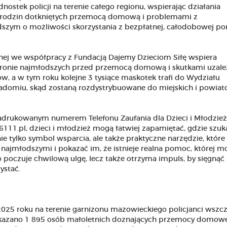
dnostek policji na terenie całego regionu, wspierając działania
z rodzin dotkniętych przemocą domową i problemami z
dszym o możliwości skorzystania z bezpłatnej, całodobowej p
nej we współpracy z Fundacją Dajemy Dzieciom Siłę wspiera
hronie najmłodszych przed przemocą domową i skutkami uzale
w, a w tym roku kolejne 3 tysiące maskotek trafi do Wydziału
Radomiu, skąd zostaną rozdystrybuowane do miejskich i powia
adrukowanym numerem Telefonu Zaufania dla Dzieci i Młodzież
111.pl, dzieci i młodzież mogą łatwiej zapamiętać, gdzie szuk
e tylko symbol wsparcia, ale także praktyczne narzędzie, które
jmłodszymi i pokazać im, że istnieje realna pomoc, której m
ylko poczuje chwilową ulgę, lecz także otrzyma impuls, by sięgnąć
ystać.
25 roku na terenie garnizonu mazowieckiego policjanci wszcz
 wskazano 1 895 osób małoletnich doznających przemocy domowe