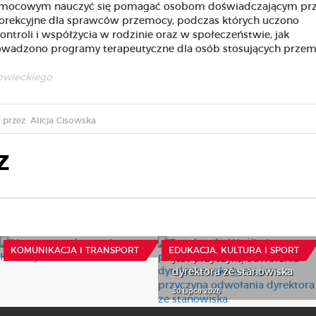
 pomocowym nauczyć się pomagać osobom doświadczającym p
orekcyjne dla sprawców przemocy, podczas których uczono
ntroli i współżycia w rodzinie oraz w społeczeństwie, jak
wadzono programy terapeutyczne dla osób stosujących przem
owieckiego
przez: Alicja Cisowska
Z
Nowa trasa do granicy w
Z wokandy: Wadliwie
Kuźnicy
przeprowadzony konkurs
na dyrektora szkoły nie
29 Lipca 2026
KOMUNIKACJA I TRANSPORT
EDUKACJA, KULTURA I SPORT
jest przyczyną odwołania
dyrektora ze stanowiska
30 Lipca 2026