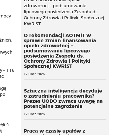
omocy
O rekomendacji AOTMiT w
żnień.
sprawie zmian finansowania
opieki zdrowotnej –
podsumowanie lipcowego
towych
posiedzenia Zespołu ds.
Ochrony Zdrowia i Polityki
Społecznej KWRiST
y – 116
17 Lipca 2026
ać
ogą
Sztuczna inteligencja decyduje
 po
o zatrudnieniu pracownika?
Prezes UODO zwraca uwagę na
potencjalne zagrożenia
17 Lipca 2026
ęli 4
j.
Praca w czasie upałów z