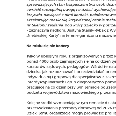
sprawdzających stan bezpieczeństwa osób dozna
zwrócić szczególną uwagę na dzieci wychowujące s
krzywda, nawiązać z nimi kontakt, poinformować
Przekazując maskotkę krzywdzonej osobie małole
nr telefonu zaufania, pod który dziecko w pot
–
zaznaczyła nadkom. Justyna Stanik-Rybak z Wy
„Niebieskiej Karty” na terenie garnizonu mazowie
Na misiu się nie kończy
Tylko w ubiegłym roku z organizowanych przez 
ponad 4000 osób zajmujących się na co dzień ty
kuratorów sądowych, pedagogów. Wśród tematów 
dziecka, jak rozpoznawać i przeciwdziałać prze
indywidualną i grupową dla specjalistów z zakr
interdyscyplinarnych i grup diagnostyczno-pomoc
pracujące na co dzień przy tym temacie potrzeb
budżetu województwa mazowieckiego przeznacz
Kolejne środki wzmacniają w tym temacie działa
przeciwdziałania przemocy domowej od 2024 ro
Dzięki temu organizacje mogły prowadzić profila