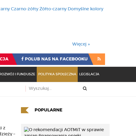
zarny
Czarno-żółty
Żółto-czarny
Domyślne kolory
używa cookies i podobnych t
wienia przeglądarki oznacza
rzeglądarki oznacza zgodę na to.
Więcej »
CJA
POLUB NAS NA FACEBOOKU
ROZWÓJ I FUNDUSZE
POLITYKA SPOŁECZNA
LEGISLACJA
POPULARNE
i z
zieży –