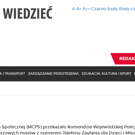
A
A+
A++
Czarno-biały
Biały-c
Ten serwis 
zmiany usta
Brak zmiany ustawienia p
REDAK
 I TRANSPORT
ZARZĄDZANIE PRZESTRZENIĄ
EDUKACJA, KULTURA I SPORT
 Społecznej (MCPS) przekazało Komendzie Wojewódzkiej Policj
szowych misiów z numerem Telefonu Zaufania dla Dzieci i Młod