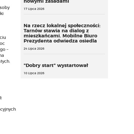
nowymi zasadami
osoby
17 Lipca 2026
ki
Na rzecz lokalnej społeczności:
Tarnów stawia na dialog z
mieszkańcami. Mobilne Biuro
ciu
Prezydenta odwiedza osiedla
moc
24 Lipca 2026
go –
na
łych.
"Dobry start" wystartował
10 Lipca 2026
ą
cyjnych