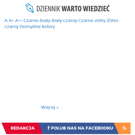
A
A+
A++
Czarno-biały
Biały-czarny
Czarno-żółty
Żółto-
czarny
Domyślne kolory
Ten serwis używa
cookies i podobnych
technologii, brak
zmiany ustawienia
przeglądarki oznacza
zgodę na to.
Brak zmiany ustawienia przeglądarki oznacza
zgodę na to.
Więcej »
Zrozumiałem
REDAKCJA
POLUB NAS NA FACEBOOKU