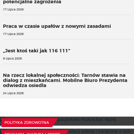
potencjalne zagrożenia
17 Lipca 2026
Praca w czasie upałów z nowymi zasadami
17 Lipca 2026
„Jest ktoś taki jak 116 111”
9 Lipca 2026
Na rzecz lokalnej społeczności: Tarnów stawia na
dialog z mieszkańcami. Mobilne Biuro Prezydenta
odwiedza osiedla
24 Lipca 2026
Rzecznik alarmuje: dane pacjentów muszą być lepiej
chronione
Informowanie o zamiarze likwidacji szkoły i związane z
15 Lipca 2026
POLITYKA ZDROWOTNA
tym konsultacje - czego dziś wymaga prawo?
Wspólny standard odpowiedzialności za bezpieczeństwo