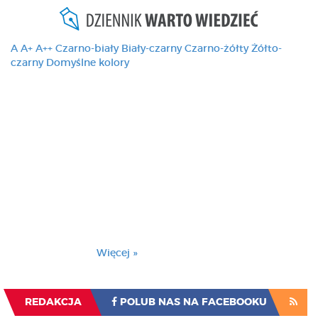
A
A+
A++
Czarno-biały
Biały-czarny
Czarno-żółty
Żółto-
czarny
Domyślne kolory
Ten serwis używa
cookies i podobnych
technologii, brak
zmiany ustawienia
przeglądarki oznacza
zgodę na to.
Brak zmiany ustawienia przeglądarki oznacza
zgodę na to.
Więcej »
Zrozumiałem
REDAKCJA
POLUB NAS NA FACEBOOKU