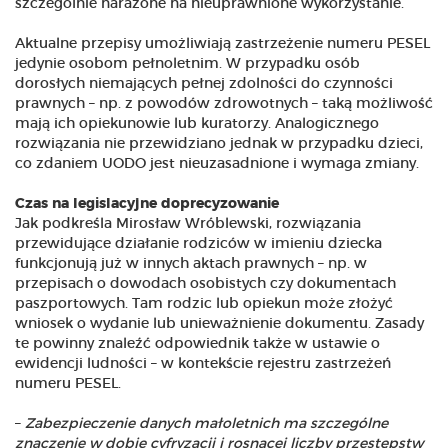
szczególnie narażone na nieuprawnione wykorzystanie.
Aktualne przepisy umożliwiają zastrzeżenie numeru PESEL
jedynie osobom pełnoletnim. W przypadku osób
dorosłych niemających pełnej zdolności do czynności
prawnych – np. z powodów zdrowotnych – taką możliwość
mają ich opiekunowie lub kuratorzy. Analogicznego
rozwiązania nie przewidziano jednak w przypadku dzieci,
co zdaniem UODO jest nieuzasadnione i wymaga zmiany.
Czas na legislacyjne doprecyzowanie
Jak podkreśla Mirosław Wróblewski, rozwiązania
przewidujące działanie rodziców w imieniu dziecka
funkcjonują już w innych aktach prawnych – np. w
przepisach o dowodach osobistych czy dokumentach
paszportowych. Tam rodzic lub opiekun może złożyć
wniosek o wydanie lub unieważnienie dokumentu. Zasady
te powinny znaleźć odpowiednik także w ustawie o
ewidencji ludności – w kontekście rejestru zastrzeżeń
numeru PESEL.
–
Zabezpieczenie danych małoletnich ma szczególne
znaczenie w dobie cyfryzacji i rosnącej liczby przestępstw