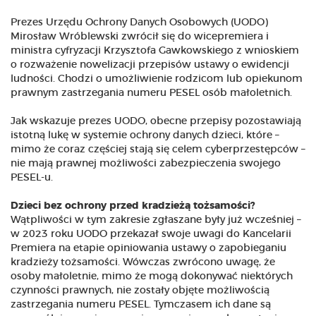
Prezes Urzędu Ochrony Danych Osobowych (UODO)
Mirosław Wróblewski zwrócił się do wicepremiera i
ministra cyfryzacji Krzysztofa Gawkowskiego z wnioskiem
o rozważenie nowelizacji przepisów ustawy o ewidencji
ludności. Chodzi o umożliwienie rodzicom lub opiekunom
prawnym zastrzegania numeru PESEL osób małoletnich.
Jak wskazuje prezes UODO, obecne przepisy pozostawiają
istotną lukę w systemie ochrony danych dzieci, które –
mimo że coraz częściej stają się celem cyberprzestępców –
nie mają prawnej możliwości zabezpieczenia swojego
PESEL-u.
Dzieci bez ochrony przed kradzieżą tożsamości?
Wątpliwości w tym zakresie zgłaszane były już wcześniej –
w 2023 roku UODO przekazał swoje uwagi do Kancelarii
Premiera na etapie opiniowania ustawy o zapobieganiu
kradzieży tożsamości. Wówczas zwrócono uwagę, że
osoby małoletnie, mimo że mogą dokonywać niektórych
czynności prawnych, nie zostały objęte możliwością
zastrzegania numeru PESEL. Tymczasem ich dane są