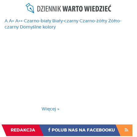
A
A+
A++
Czarno-biały
Biały-czarny
Czarno-żółty
Żółto-
czarny
Domyślne kolory
Ten serwis używa
cookies i podobnych
technologii, brak
zmiany ustawienia
przeglądarki oznacza
zgodę na to.
Brak zmiany ustawienia przeglądarki oznacza
zgodę na to.
Więcej »
Zrozumiałem
REDAKCJA
POLUB NAS NA FACEBOOKU