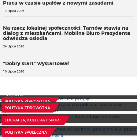
Praca w czasie upałów z nowymi zasadami
17 Lipca 2026
Na rzecz lokalnej społeczności: Tarnów stawia na
dialog z mieszkańcami. Mobilne Biuro Prezydenta
odwiedza osiedla
24 Lipca 2026
"Dobry start" wystartował
10 Lipca 2026
Wyższy ryczałt dla SOR-ów i izb przyjęć
Eksperci i samorządowcy razem o polityce zdrowotnej –
9 Lipca 2026
zaproszenie na seminarium
POLITYKA ZDROWOTNA
Trwa drugi nabór w programie „Rozbudowa zbiorów
5 Sierpnia 2026
POLITYKA ZDROWOTNA
muzealnych 2026”
Nowe przepisy mają wzmocnić ochronę pracowników
16 Lipca 2026
EDUKACJA, KULTURA I SPORT
przed mobbingiem i dyskryminacją
8 tys. seniorów zdobędzie cyfrowe kompetencje
7 Sierpnia 2026
POLITYKA SPOŁECZNA
Trwa XV edycja Konkursu Stypendialnego Funduszu