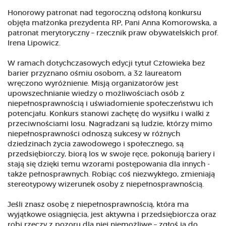
Honorowy patronat nad tegoroczną odsłoną konkursu
objęła małżonka prezydenta RP, Pani Anna Komorowska, a
patronat merytoryczny – rzecznik praw obywatelskich prof.
Irena Lipowicz.
W ramach dotychczasowych edycji tytuł Człowieka bez
barier przyznano ośmiu osobom, a 32 laureatom
wręczono wyróżnienie. Misją organizatorów jest
upowszechnianie wiedzy o możliwościach osób z
niepełnosprawnością i uświadomienie społeczeństwu ich
potencjału. Konkurs stanowi zachętę do wysiłku i walki z
przeciwnościami losu. Nagradzani są ludzie, którzy mimo
niepełnosprawności odnoszą sukcesy w różnych
dziedzinach życia zawodowego i społecznego, są
przedsiębiorczy, biorą los w swoje ręce, pokonują bariery i
stają się dzięki temu wzorami postępowania dla innych -
także pełnosprawnych. Robiąc coś niezwykłego, zmieniają
stereotypowy wizerunek osoby z niepełnosprawnością.
Jeśli znasz osobę z niepełnosprawnością, która ma
wyjątkowe osiągnięcia, jest aktywna i przedsiębiorcza oraz
robi rzeczy z pozoru dla niej niemożliwe – zgłoś ją do