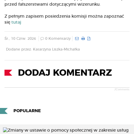
przed fałszerstwami dotyczącymi wizerunku.
Z pełnym zapisem posiedzenia komisji można zapoznać
się
tutaj
Śr., 10 Czrw. 2026
0 Komentarzy
Dodane przez: Katarzyna Liszka-Michałka
DODAJ KOMENTARZ
JComments
POPULARNE