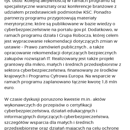
tys. osób. Kolejną aktywnością w ramach programu są
specjalistyczne warsztaty oraz konferencje branżowe z
udziałem przedstawicieli podmiotów KSC. Ponadto
partnerzy programu przygotowują materiały
merytoryczne, które są publikowane w bazie wiedzy o
cyberbezpieczeństwie na portalu gov.pl. Dodatkowo, w
ramach programu działa I Grupa Robocza, której celem
jest wypracowanie rekomendacji dotyczących zmian w
ustawie – Prawo zamówień publicznych , a także
opracowanie rekomendacji dotyczących bezpiecznych
zakupów rozwiązań IT. Realizowany jest także projekt
grantowy dla mikro, małych i średnich przedsiębiorstw z
sektora cyberbezpieczeństwa, finansowany ze środków
krajowych i Programu Cyfrowa Europa. Na wsparcie w
ramach programu zaplanowano łącznie kwotę 1,8 mln
euro.
W czasie dyskusji poruszono kwestie m.in.: aktów
wykonawczych do przepisów o certyfikacji
cyberbezpieczeństwa, działań edukacyjnych i
informacyjnych dotyczących cyberbezpieczeństwa,
szczegółów wsparcia dla małych i średnich
przedsiębiorstw oraz działań mających na celu ochronę