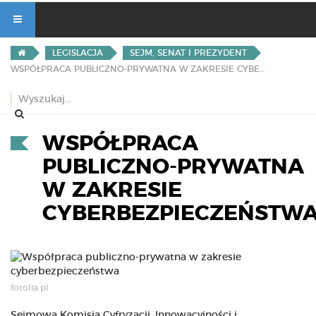
LEGISLACJA
SEJM, SENAT I PREZYDENT
WSPÓŁPRACA PUBLICZNO-PRYWATNA W ZAKRESIE CYBERBEZPIECZEŃSTWA
WSPÓŁPRACA
PUBLICZNO-PRYWATNA
W ZAKRESIE
CYBERBEZPIECZEŃSTW
fotolia.pl
Sejmowa Komisja Cyfryzacji, Innowacyjności i