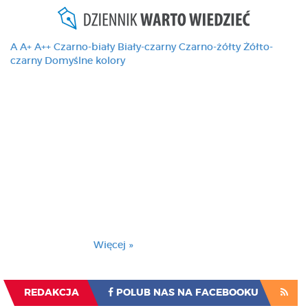
A
A+
A++
Czarno-biały
Biały-czarny
Czarno-żółty
Żółto-
czarny
Domyślne kolory
Ten serwis używa
cookies i podobnych
technologii, brak
zmiany ustawienia
przeglądarki oznacza
zgodę na to.
Brak zmiany ustawienia przeglądarki oznacza
zgodę na to.
Więcej »
Zrozumiałem
REDAKCJA
POLUB NAS NA FACEBOOKU