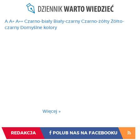
A
A+
A++
Czarno-biały
Biały-czarny
Czarno-żółty
Żółto-
czarny
Domyślne kolory
Ten serwis używa
cookies i podobnych
technologii, brak
zmiany ustawienia
przeglądarki oznacza
zgodę na to.
Brak zmiany ustawienia przeglądarki oznacza
zgodę na to.
Więcej »
Zrozumiałem
REDAKCJA
POLUB NAS NA FACEBOOKU