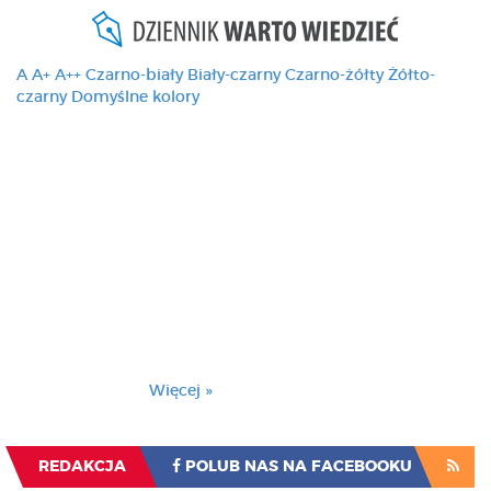
A
A+
A++
Czarno-biały
Biały-czarny
Czarno-żółty
Żółto-
czarny
Domyślne kolory
Ten serwis używa
cookies i podobnych
technologii, brak
zmiany ustawienia
przeglądarki oznacza
zgodę na to.
Brak zmiany ustawienia przeglądarki oznacza
zgodę na to.
Więcej »
Zrozumiałem
REDAKCJA
POLUB NAS NA FACEBOOKU