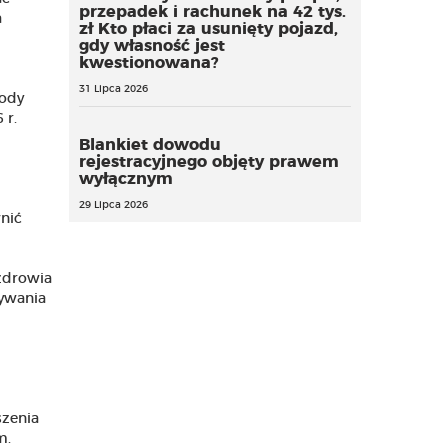
przepadek i rachunek na 42 tys.
a
zł Kto płaci za usunięty pojazd,
gdy własność jest
kwestionowana?
31 Lipca 2026
wody
 r.
Blankiet dowodu
rejestracyjnego objęty prawem
wyłącznym
29 Lipca 2026
nić
zdrowia
ywania
zenia
m.