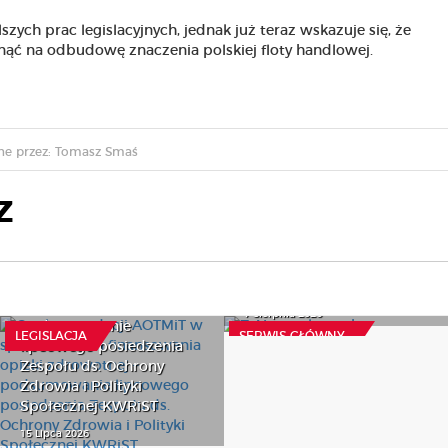
szych prac legislacyjnych, jednak już teraz wskazuje się, że
ć na odbudowę znaczenia polskiej floty handlowej.
e przez: Tomasz Smaś
Z
O rekomendacji AOTMiT
w sprawie zmian
finansowania opieki
Z AI na zakupach
zdrowotnej –
7 Sierpnia 2026
podsumowanie
LEGISLACJA
SERWIS GŁÓWNY
lipcowego posiedzenia
Zespołu ds. Ochrony
Zdrowia i Polityki
Społecznej KWRiST
15 Lipca 2026