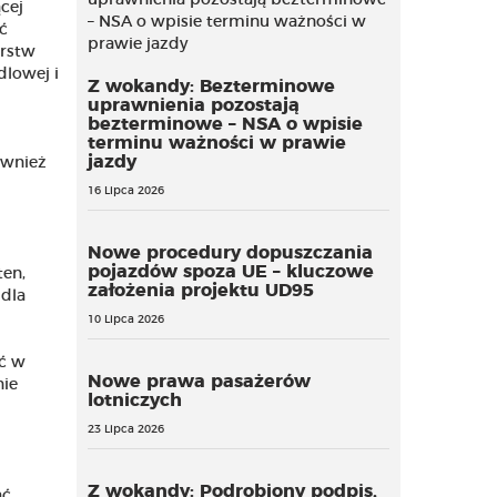
cej
ć
orstw
dlowej i
Z wokandy: Bezterminowe
uprawnienia pozostają
bezterminowe – NSA o wpisie
terminu ważności w prawie
jazdy
ównież
16 Lipca 2026
Nowe procedury dopuszczania
pojazdów spoza UE – kluczowe
ten,
założenia projektu UD95
 dla
10 Lipca 2026
ść w
Nowe prawa pasażerów
nie
lotniczych
23 Lipca 2026
Z wokandy: Podrobiony podpis,
ać