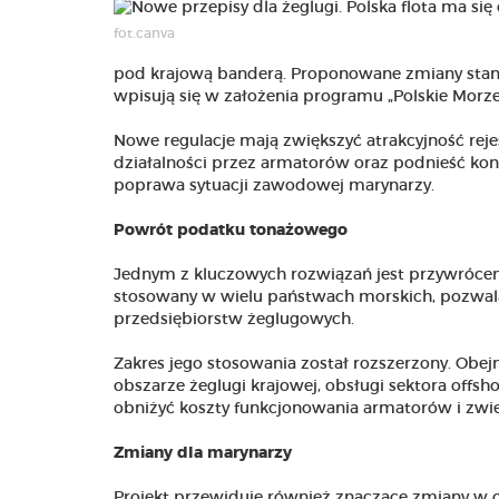
fot.canva
pod krajową banderą. Proponowane zmiany stanow
wpisują się w założenia programu „Polskie Morze
Nowe regulacje mają zwiększyć atrakcyjność re
działalności przez armatorów oraz podnieść kon
poprawa sytuacji zawodowej marynarzy.
Powrót podatku tonażowego
Jednym z kluczowych rozwiązań jest przywrócen
stosowany w wielu państwach morskich, pozwala n
przedsiębiorstw żeglugowych.
Zakres jego stosowania został rozszerzony. Obej
obszarze żeglugi krajowej, obsługi sektora offsh
obniżyć koszty funkcjonowania armatorów i zwię
Zmiany dla marynarzy
Projekt przewiduje również znaczące zmiany w