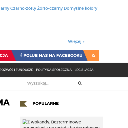
zarny
Czarno-żółty
Żółto-czarny
Domyślne kolory
używa cookies i podobnych t
wienia przeglądarki oznacza
rzeglądarki oznacza zgodę na to.
Więcej »
CJA
POLUB NAS NA FACEBOOKU
ROZWÓJ I FUNDUSZE
POLITYKA SPOŁECZNA
LEGISLACJA
MA
POPULARNE