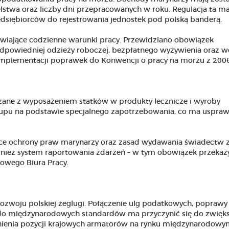
elstwa oraz liczby dni przepracowanych w roku. Regulacja ta m
dsiębiorców do rejestrowania jednostek pod polską banderą.
iające codzienne warunki pracy. Przewidziano obowiązek
odpowiedniej odzieży roboczej, bezpłatnego wyżywienia oraz 
z implementacji poprawek do Konwencji o pracy na morzu z 2006
zane z wyposażeniem statków w produkty lecznicze i wyroby
kupu na podstawie specjalnego zapotrzebowania, co ma uspraw
ące ochrony praw marynarzy oraz zasad wydawania świadectw 
wnież system raportowania zdarzeń – w tym obowiązek przekaz
owego Biura Pracy.
 rozwoju polskiej żeglugi. Połączenie ulg podatkowych, poprawy
o międzynarodowych standardów ma przyczynić się do zwięks
nienia pozycji krajowych armatorów na rynku międzynarodowy