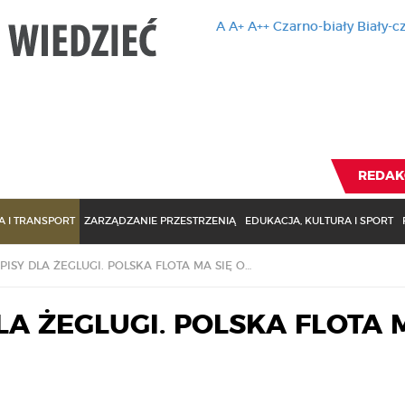
A
A+
A++
Czarno-biały
Biały-c
Ten serwis 
zmiany usta
Brak zmiany ustawienia p
REDAK
 I TRANSPORT
ZARZĄDZANIE PRZESTRZENIĄ
EDUKACJA, KULTURA I SPORT
NOWE PRZEPISY DLA ŻEGLUGI. POLSKA FLOTA MA SIĘ ODBUDOWAĆ
A ŻEGLUGI. POLSKA FLOTA 