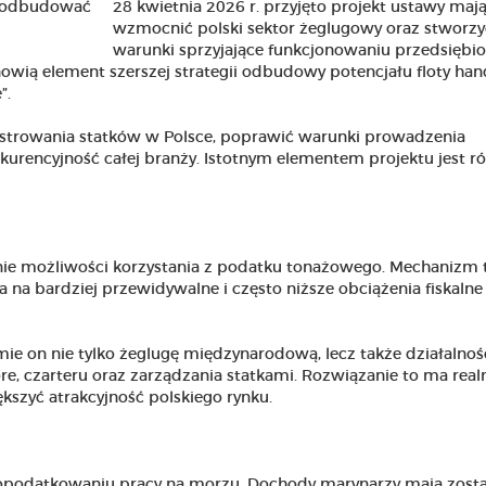
28 kwietnia 2026 r. przyjęto projekt ustawy mają
wzmocnić polski sektor żeglugowy oraz stworzy
warunki sprzyjające funkcjonowaniu przedsiębi
ią element szerszej strategii odbudowy potencjału floty han
”.
jestrowania statków w Polsce, poprawić warunki prowadzenia
kurencyjność całej branży. Istotnym elementem projektu jest r
ie możliwości korzystania z podatku tonażowego. Mechanizm 
a bardziej przewidywalne i często niższe obciążenia fiskalne
mie on nie tylko żeglugę międzynarodową, lecz także działalno
ore, czarteru oraz zarządzania statkami. Rozwiązanie to ma real
kszyć atrakcyjność polskiego rynku.
 opodatkowaniu pracy na morzu. Dochody marynarzy mają zost