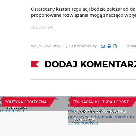
Ostateczny kształt regulacji będzie zależał od dal
proponowane rozwiązania mogą znacząco wpłyną
Źródło: MI
Wt., 28 Kw. 2026
0 Komentarzy
Dodan
DODAJ KOMENTAR
PFRON zmienia zasady w
Z wokandy: Wadliwie
programie wsparcia
przeprowadzony konkurs
mobilności
na dyrektora szkoły nie
POLITYKA SPOŁECZNA
EDUKACJA, KULTURA I SPORT
jest przyczyną odwołania
24 Lipca 2026
dyrektora ze stanowiska
30 Lipca 2026