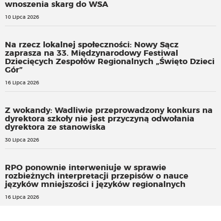
wnoszenia skarg do WSA
10 Lipca 2026
Na rzecz lokalnej społeczności: Nowy Sącz
zaprasza na 33. Międzynarodowy Festiwal
Dziecięcych Zespołów Regionalnych „Święto Dzieci
Gór”
16 Lipca 2026
Z wokandy: Wadliwie przeprowadzony konkurs na
dyrektora szkoły nie jest przyczyną odwołania
dyrektora ze stanowiska
30 Lipca 2026
RPO ponownie interweniuje w sprawie
rozbieżnych interpretacji przepisów o nauce
języków mniejszości i języków regionalnych
16 Lipca 2026