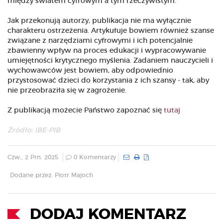
między światem cyfrowym a tym rzeczywistym.
Jak przekonują autorzy, publikacja nie ma wyłącznie
charakteru ostrzeżenia. Artykułuje bowiem również szanse
związane z narzędziami cyfrowymi i ich potencjalnie
zbawienny wpływ na proces edukacji i wypracowywanie
umiejętności krytycznego myślenia. Zadaniem nauczycieli i
wychowawców jest bowiem, aby odpowiednio
przystosować dzieci do korzystania z ich szansy - tak, aby
nie przeobraziła się w zagrożenie.
Z publikacją możecie Państwo zapoznać się
tutaj
Źródło:
IBE-PIB
Czw., 2 Prn. 2025
0 Komentarzy
Dodane przez: Piotr Majoch
DODAJ KOMENTARZ