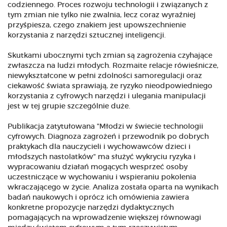
codziennego. Proces rozwoju technologii i związanych z
tym zmian nie tylko nie zwalnia, lecz coraz wyraźniej
przyśpiesza, czego znakiem jest upowszechnienie
korzystania z narzędzi sztucznej inteligencji.
Skutkami ubocznymi tych zmian są zagrożenia czyhające
zwłaszcza na ludzi młodych. Rozmaite relacje rówieśnicze,
niewykształcone w pełni zdolności samoregulacji oraz
ciekawość świata sprawiają, że ryzyko nieodpowiedniego
korzystania z cyfrowych narzędzi i ulegania manipulacji
jest w tej grupie szczególnie duże.
Publikacja zatytułowana "Młodzi w świecie technologii
cyfrowych. Diagnoza zagrożeń i przewodnik po dobrych
praktykach dla nauczycieli i wychowawców dzieci i
młodszych nastolatków" ma służyć wykryciu ryzyka i
wypracowaniu działań mogących wesprzeć osoby
uczestniczące w wychowaniu i wspieraniu pokolenia
wkraczającego w życie. Analiza została oparta na wynikach
badań naukowych i oprócz ich omówienia zawiera
konkretne propozycje narzędzi dydaktycznych
pomagających na wprowadzenie większej równowagi