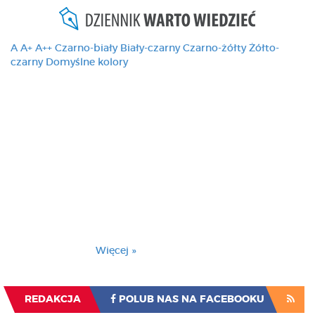
A
A+
A++
Czarno-biały
Biały-czarny
Czarno-żółty
Żółto-
czarny
Domyślne kolory
Ten serwis używa
cookies i podobnych
technologii, brak
zmiany ustawienia
przeglądarki oznacza
zgodę na to.
Brak zmiany ustawienia przeglądarki oznacza
zgodę na to.
Więcej »
Zrozumiałem
REDAKCJA
POLUB NAS NA FACEBOOKU