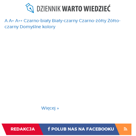
A
A+
A++
Czarno-biały
Biały-czarny
Czarno-żółty
Żółto-
czarny
Domyślne kolory
Ten serwis używa
cookies i podobnych
technologii, brak
zmiany ustawienia
przeglądarki oznacza
zgodę na to.
Brak zmiany ustawienia przeglądarki oznacza
zgodę na to.
Więcej »
Zrozumiałem
REDAKCJA
POLUB NAS NA FACEBOOKU