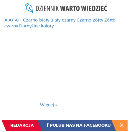
A
A+
A++
Czarno-biały
Biały-czarny
Czarno-żółty
Żółto-
czarny
Domyślne kolory
Ten serwis używa
cookies i podobnych
technologii, brak
zmiany ustawienia
przeglądarki oznacza
zgodę na to.
Brak zmiany ustawienia przeglądarki oznacza
zgodę na to.
Więcej »
Zrozumiałem
REDAKCJA
POLUB NAS NA FACEBOOKU