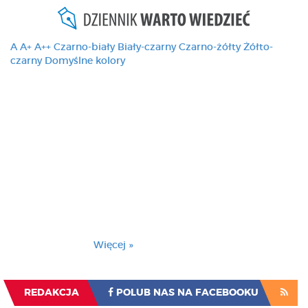
A
A+
A++
Czarno-biały
Biały-czarny
Czarno-żółty
Żółto-
czarny
Domyślne kolory
Ten serwis używa
cookies i podobnych
technologii, brak
zmiany ustawienia
przeglądarki oznacza
zgodę na to.
Brak zmiany ustawienia przeglądarki oznacza
zgodę na to.
Więcej »
Zrozumiałem
REDAKCJA
POLUB NAS NA FACEBOOKU