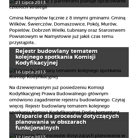
21 Lipca 2013
Gmina Namysłów łącznie z 8 innymi gminami: Gminą
Wilków, Świerczów, Domaszowice, Pokój, Murów,
Popielów, Dobrzeń Wielki, Łubniany oraz Starostwem
Powiatowym w Namysłowie już jakiś czas temu
przystąpiła...
Rejestr budowlany tematem
kolejnego spotkania Komisji
Kodyfikacyjnej
16 Lipca 2013
Na dziewiętnastym już posiedzeniu Komisji
Kodyfikacyjnej Prawa Budowalnego głównym
omówiono zagadnienie rejestru budowlanego. Czytaj
więcej: Rejestr budowlany tematem kolejnego
spotkania Komisji Kodyfikacyjnej Dodaj komentarz
Wsparcie dla procesów dotyczących
planowania w obszarach
funkcjonalnych
12 Lipca 2013