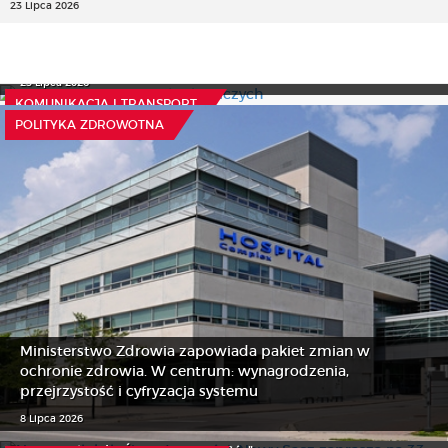
23 Lipca 2026
Nowe prawa pasażerów lotniczych
23 Lipca 2026
KOMUNIKACJA I TRANSPORT
POLITYKA ZDROWOTNA
Ministerstwo Zdrowia zapowiada pakiet zmian w
ochronie zdrowia. W centrum: wynagrodzenia,
przejrzystość i cyfryzacja systemu
Na rzecz lokalnej społeczności: Nowy Sącz zaprasza na
8 Lipca 2026
33. Międzynarodowy Festiwal Dziecięcych Zespołów