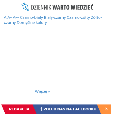
A
A+
A++
Czarno-biały
Biały-czarny
Czarno-żółty
Żółto-
czarny
Domyślne kolory
Ten serwis używa
cookies i podobnych
technologii, brak
zmiany ustawienia
przeglądarki oznacza
zgodę na to.
Brak zmiany ustawienia przeglądarki oznacza
zgodę na to.
Więcej »
Zrozumiałem
REDAKCJA
POLUB NAS NA FACEBOOKU