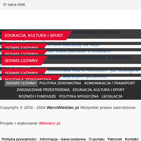
31 Lipca 2026
Trwa XV edycja Konkursu Stypendialnego Funduszu
Wieczystego im. Olgi Rok
Czy milczenie w sieci boli bardziej niż hejt?
6 Sierpnia 2026
EDUKACJA, KULTURA I SPORT
Trenujesz? Dieta może zadecydować o efektach
22 Lipca 2026
To już oficjalne. Od września bez smartfonów w szkołach
15 Lipca 2026
SERWIS GŁÓWNY
podstawowych
Specjalne wydanie „Dziennika Warto Wiedzieć” już
SERWIS GŁÓWNY
dostępne
30 Lipca 2026
SERWIS GŁÓWNY
Koordynacja opieki POZ z wyższym ryczałtem
5 Sierpnia 2026
16 Lipca 2026
SERWIS GŁÓWNY
POLITYKA ZDROWOTNA
SERWIS GŁÓWNY
POLITYKA ZDROWOTNA
KOMUNIKACJA I TRANSPORT
ZARZĄDZANIE PRZESTRZENIĄ
EDUKACJA, KULTURA I SPORT
ROZWÓJ I FUNDUSZE
POLITYKA SPOŁECZNA
LEGISLACJA
Copyright © 2016 - 2026
WartoWiedziec.pl
Wszystkie prawa zastrzeżone.
Projekt i wykonanie
Webvisor.pl
Polityka prywatności
Informacja – dane osobowe
O portalu
Patronat
Kontakt