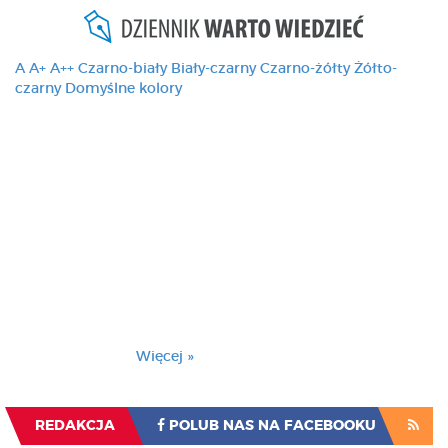
A
A+
A++
Czarno-biały
Biały-czarny
Czarno-żółty
Żółto-
czarny
Domyślne kolory
Ten serwis używa
cookies i podobnych
technologii, brak
zmiany ustawienia
przeglądarki oznacza
zgodę na to.
Brak zmiany ustawienia przeglądarki oznacza
zgodę na to.
Więcej »
Zrozumiałem
REDAKCJA
POLUB NAS NA FACEBOOKU