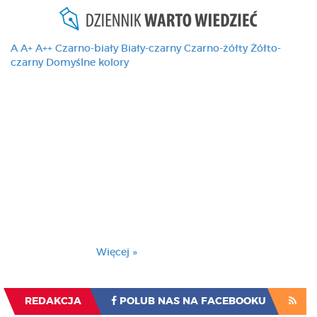
A
A+
A++
Czarno-biały
Biały-czarny
Czarno-żółty
Żółto-
czarny
Domyślne kolory
Ten serwis używa
cookies i podobnych
technologii, brak
zmiany ustawienia
przeglądarki oznacza
zgodę na to.
Brak zmiany ustawienia przeglądarki oznacza
zgodę na to.
Więcej »
Zrozumiałem
REDAKCJA
POLUB NAS NA FACEBOOKU