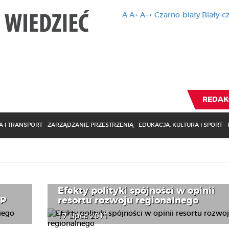
A
A+
A++
Czarno-biały
Biały-c
Ten serwis 
zmiany usta
Brak zmiany ustawienia p
REDAK
 I TRANSPORT
ZARZĄDZANIE PRZESTRZENIĄ
EDUKACJA, KULTURA I SPORT
Efekty polityki spójności w opinii
RP
resortu rozwoju regionalnego
17 Lipca 2011