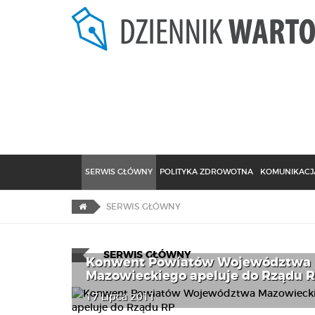
SERWIS GŁÓWNY
POLITYKA ZDROWOTNA
KOMUNIKACJA
SERWIS GŁÓWNY
SERWIS GŁÓWNY
Konwent Powiatów Województwa
Mazowieckiego apeluje do Rządu 
17 Lipca 2011