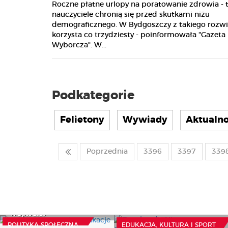
Roczne płatne urlopy na poratowanie zdrowia - 
nauczyciele chronią się przed skutkami niżu
demograficznego. W Bydgoszczy z takiego rozwi
korzysta co trzydziesty - poinformowała "Gazeta
Wyborcza". W...
Podkategorie
Felietony
Wywiady
Aktualno
Poprzednia
3396
3397
339
Z wokandy: Niepewna
Studencki portfel w
frekwencja uczniów
wakacje
niepublicznej szkoły i
17 Lipca 2026
niemiarodajne umowy
POLITYKA SPOŁECZNA
EDUKACJA, KULTURA I SPORT