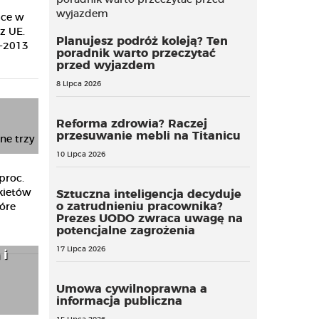
sce w
z UE.
Planujesz podróż koleją? Ten
7-2013
poradnik warto przeczytać
przed wyjazdem
8 Lipca 2026
Reforma zdrowia? Raczej
przesuwanie mebli na Titanicu
10 Lipca 2026
proc.
kietów
Sztuczna inteligencja decyduje
o zatrudnieniu pracownika?
tóre
Prezes UODO zwraca uwagę na
potencjalne zagrożenia
17 Lipca 2026
 i
Umowa cywilnoprawna a
informacja publiczna