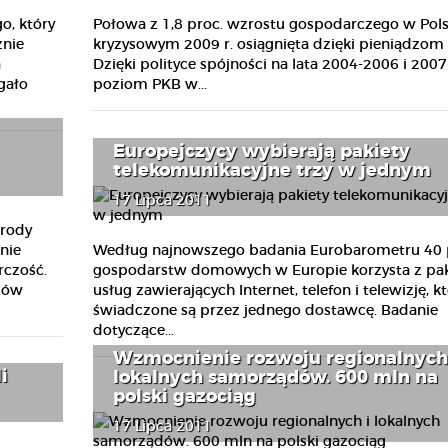
, który
Połowa z 1,8 proc. wzrostu gospodarczego w Pol
znie
kryzysowym 2009 r. osiągnięta dzięki pieniądzom 
a
Dzięki polityce spójności na lata 2004-2006 i 200
gało
poziom PKB w...
Europejczycy wybierają pakiety
telekomunikacyjne trzy w jednym
17 Lipca 2011
grody
Według najnowszego badania Eurobarometru 40 
nie
gospodarstw domowych w Europie korzysta z pa
rczość.
usług zawierających Internet, telefon i telewizję, k
mów
świadczone są przez jednego dostawcę. Badanie
dotyczące...
Wzmocnienie rozwoju regionalnych
i
lokalnych samorządów. 600 mln na
polski gazociąg
17 Lipca 2011