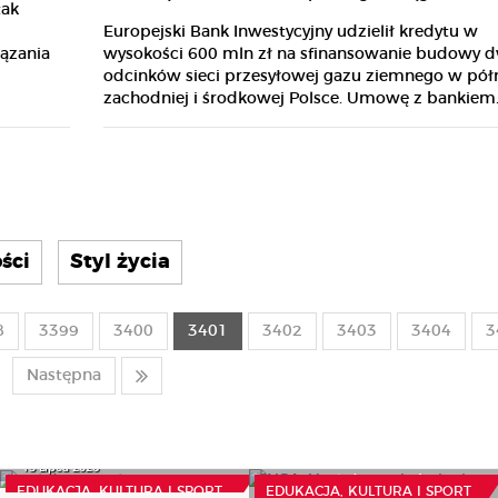
tak
Europejski Bank Inwestycyjny udzielił kredytu w
wysokości 600 mln zł na sfinansowanie budowy 
ązania
odcinków sieci przesyłowej gazu ziemnego w pół
zachodniej i środkowej Polsce. Umowę z bankiem..
ści
Styl życia
8
3399
3400
3401
3402
3403
3404
3
Następna
NSA: Uwaga na
Cel dotacji oświatowej
ujawnianie ocen. Mogą
15 Lipca 2026
stanowić dane osobowe
EDUKACJA, KULTURA I SPORT
EDUKACJA, KULTURA I SPORT