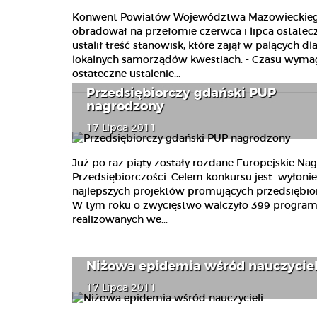
Konwent Powiatów Województwa Mazowieckiego
obradował na przełomie czerwca i lipca ostatec
ustalił treść stanowisk, które zajął w palących dl
lokalnych samorządów kwestiach. - Czasu wyma
ostateczne ustalenie...
Przedsiębiorczy gdański PUP
nagrodzony
17 Lipca 2011
Już po raz piąty zostały rozdane Europejskie Na
Przedsiębiorczości. Celem konkursu jest wyłonie
najlepszych projektów promujących przedsiębio
W tym roku o zwycięstwo walczyło 399 progra
realizowanych we...
Niżowa epidemia wśród nauczyciel
17 Lipca 2011