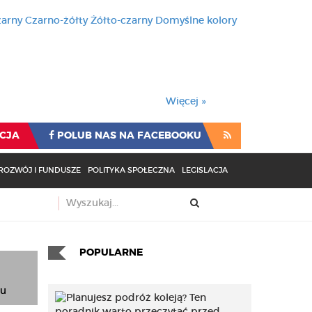
zarny
Czarno-żółty
Żółto-czarny
Domyślne kolory
używa cookies i podobnych t
wienia przeglądarki oznacza
rzeglądarki oznacza zgodę na to.
Więcej »
CJA
POLUB NAS NA FACEBOOKU
ROZWÓJ I FUNDUSZE
POLITYKA SPOŁECZNA
LEGISLACJA
POPULARNE