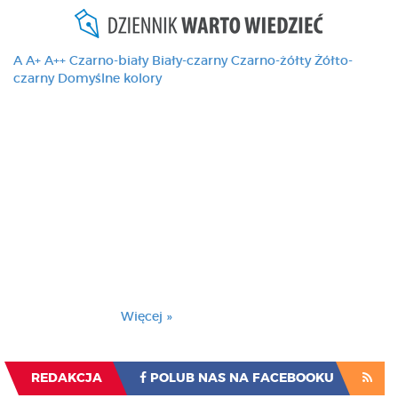
A
A+
A++
Czarno-biały
Biały-czarny
Czarno-żółty
Żółto-
czarny
Domyślne kolory
Ten serwis używa
cookies i podobnych
technologii, brak
zmiany ustawienia
przeglądarki oznacza
zgodę na to.
Brak zmiany ustawienia przeglądarki oznacza
zgodę na to.
Więcej »
Zrozumiałem
REDAKCJA
POLUB NAS NA FACEBOOKU