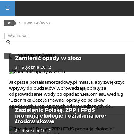
SERWIS GŁÓWNY
SERWIS GŁÓWNY
Zamienić opady w złoto
31 Stycznia 2012
Jak pisze portalsamorządowy.pl miasta, aby zwiększyć
wpływy do budżetów wprowadzają opłaty za
odprowadzanie wody po opadach.Natomiast, według
"Dziennika Gazeta Prawna" opłaty od ścieków
opadowych i roztopowych odprowadzanych do...
Zazielenić Polskę. ZPP i FPdŚ
promują ekologie i działania pro-
środowiskowe
31 Stycznia 2012