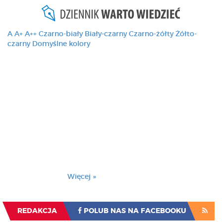
A
A+
A++
Czarno-biały
Biały-czarny
Czarno-żółty
Żółto-
czarny
Domyślne kolory
Ten serwis używa
cookies i podobnych
technologii, brak
zmiany ustawienia
przeglądarki oznacza
zgodę na to.
Brak zmiany ustawienia przeglądarki oznacza
zgodę na to.
Więcej »
Zrozumiałem
REDAKCJA
POLUB NAS NA FACEBOOKU