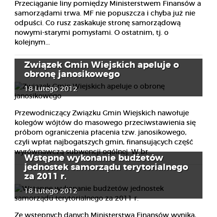
Przeciąganie liny pomiędzy Ministerstwem Finansów a
samorządami trwa. MF nie popuszcza i chyba już nie
odpuści. Co rusz zaskakuje stronę samorządową
nowymi-starymi pomysłami. O ostatnim, tj. o
kolejnym...
Związek Gmin Wiejskich apeluje o
obronę janosikowego
18 Lutego 2012
Przewodniczący Związku Gmin Wiejskich nawołuje
kolegów wójtów do masowego przeciwstawienia się
próbom ograniczenia płacenia tzw. janosikowego,
czyli wpłat najbogatszych gmin, finansujących część
wyrównawczą subwencji ogólnej. W br....
Wstępne wykonanie budżetów
jednostek samorządu terytorialnego
za 2011 r.
18 Lutego 2012
Ze wstępnych danych Ministerstwa Finansów wynika,