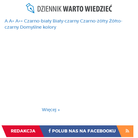
A
A+
A++
Czarno-biały
Biały-czarny
Czarno-żółty
Żółto-
czarny
Domyślne kolory
Ten serwis używa
cookies i podobnych
technologii, brak
zmiany ustawienia
przeglądarki oznacza
zgodę na to.
Brak zmiany ustawienia przeglądarki oznacza
zgodę na to.
Więcej »
Zrozumiałem
REDAKCJA
POLUB NAS NA FACEBOOKU