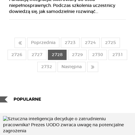
niepełnosprawnych. Podczas szkolenia uczestnicy
dowiedzą się, jak samodzielnie rozwinąć...
Poprzednia
2723
2724
2725
2726
2727
2728
2729
2730
2731
2732
Następna
POPULARNE