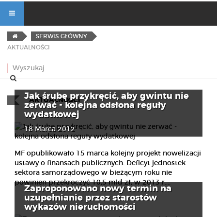
SERWIS GŁÓWNY
AKTUALNOŚCI
Jak śrubę przykręcić, aby gwintu nie
AKTUALNOŚCI
zerwać - kolejna odsłona reguły
wydatkowej
18 Marca 2012
MF opublikowało 15 marca kolejny projekt nowelizacji
ustawy o finansach publicznych. Deficyt jednostek
sektora samorządowego w bieżącym roku nie
powinien przekroczyć 10,5 mld zł, w 2013 r....
Zaproponowano nowy termin na
uzupełnianie przez starostów
wykazów nieruchomości