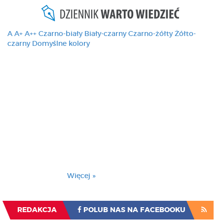
A
A+
A++
Czarno-biały
Biały-czarny
Czarno-żółty
Żółto-
czarny
Domyślne kolory
Ten serwis używa
cookies i podobnych
technologii, brak
zmiany ustawienia
przeglądarki oznacza
zgodę na to.
Brak zmiany ustawienia przeglądarki oznacza
zgodę na to.
Więcej »
Zrozumiałem
REDAKCJA
POLUB NAS NA FACEBOOKU