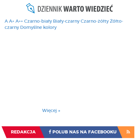
A
A+
A++
Czarno-biały
Biały-czarny
Czarno-żółty
Żółto-
czarny
Domyślne kolory
Ten serwis używa
cookies i podobnych
technologii, brak
zmiany ustawienia
przeglądarki oznacza
zgodę na to.
Brak zmiany ustawienia przeglądarki oznacza
zgodę na to.
Więcej »
Zrozumiałem
REDAKCJA
POLUB NAS NA FACEBOOKU