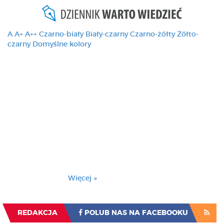
A
A+
A++
Czarno-biały
Biały-czarny
Czarno-żółty
Żółto-
czarny
Domyślne kolory
Ten serwis używa
cookies i podobnych
technologii, brak
zmiany ustawienia
przeglądarki oznacza
zgodę na to.
Brak zmiany ustawienia przeglądarki oznacza
zgodę na to.
Więcej »
Zrozumiałem
REDAKCJA
POLUB NAS NA FACEBOOKU