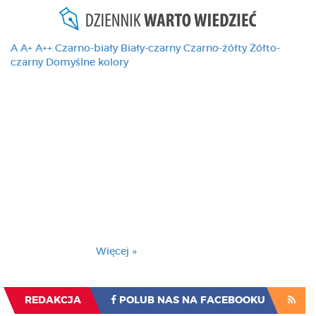
A
A+
A++
Czarno-biały
Biały-czarny
Czarno-żółty
Żółto-
czarny
Domyślne kolory
Ten serwis używa
cookies i podobnych
technologii, brak
zmiany ustawienia
przeglądarki oznacza
zgodę na to.
Brak zmiany ustawienia przeglądarki oznacza
zgodę na to.
Więcej »
Zrozumiałem
REDAKCJA
POLUB NAS NA FACEBOOKU