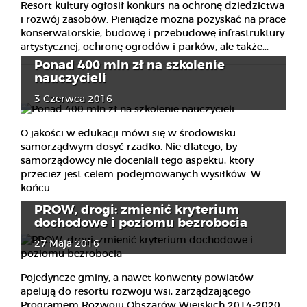
Resort kultury ogłosił konkurs na ochronę dziedzictwa
i rozwój zasobów. Pieniądze można pozyskać na prace
konserwatorskie, budowę i przebudowę infrastruktury
artystycznej, ochronę ogrodów i parków, ale także...
Ponad 400 mln zł na szkolenie
nauczycieli
3 Czerwca 2016
O jakości w edukacji mówi się w środowisku
samorządwym dosyć rzadko. Nie dlatego, by
samorządowcy nie doceniali tego aspektu, ktory
przecież jest celem podejmowanych wysiłków. W
końcu...
PROW, drogi: zmienić kryterium
dochodowe i poziomu bezrobocia
27 Maja 2016
Pojedyncze gminy, a nawet konwenty powiatów
apelują do resortu rozwoju wsi, zarządzającego
Programem Rozwoju Obszarów Wiejskich 2014-2020,