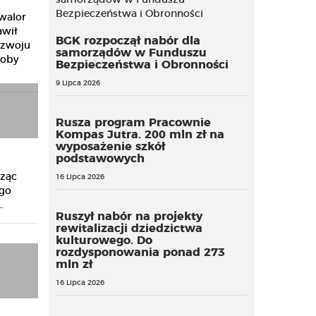
walor
awił
BGK rozpoczął nabór dla
ozwoju
samorządów w Funduszu
łoby
Bezpieczeństwa i Obronności
9 Lipca 2026
Rusza program Pracownie
Kompas Jutra. 200 mln zł na
wyposażenie szkół
podstawowych
cząc
16 Lipca 2026
ego
.
Ruszył nabór na projekty
rewitalizacji dziedzictwa
kulturowego. Do
rozdysponowania ponad 273
mln zł
16 Lipca 2026