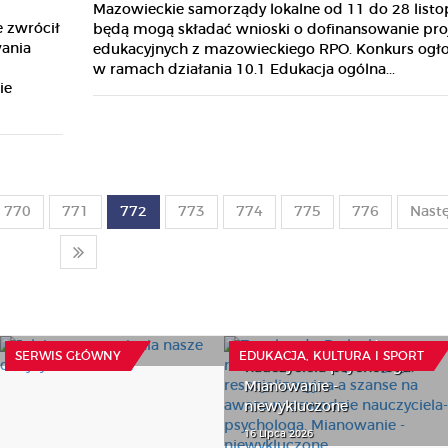
Mazowieckie samorządy lokalne od 11 do 28 list
 zwrócił
będą mogą składać wnioski o dofinansowanie pr
wania
edukacyjnych z mazowieckiego RPO. Konkurs ogł
i
w ramach działania 10.1 Edukacja ogólna...
ie
770
771
772
773
774
775
776
Nast
Z wokandy: Praktyka w
ramach studiów
Jak internet zmienia
pedagogika
nasze decyzje o zdrowiu?
resocjalizacyjna a szanse
na awans w zawodzie
23 Lipca 2026
SERWIS GŁÓWNY
EDUKACJA, KULTURA I SPORT
nauczyciela-psychologa.
Mianowanie -
niewykluczone
16 Lipca 2026