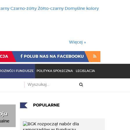
zarny
Czarno-żółty
Żółto-czarny
Domyślne kolory
używa cookies i podobnych t
wienia przeglądarki oznacza
rzeglądarki oznacza zgodę na to.
Więcej »
CJA
POLUB NAS NA FACEBOOKU
ROZWÓJ I FUNDUSZE
POLITYKA SPOŁECZNA
LEGISLACJA
POPULARNE
oju