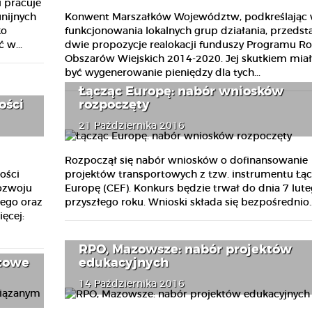
 pracuje
Konwent Marszałków Województw, podkreślając 
nijnych
funkcjonowania lokalnych grup działania, przedst
ko
dwie propozycje realokacji funduszy Programu R
 w...
Obszarów Wiejskich 2014-2020. Jej skutkiem mia
być wygenerowanie pieniędzy dla tych...
Łącząc Europę: nabór wniosków
ości
rozpoczęty
21 Października 2016
Rozpoczął się nabór wniosków o dofinansowanie
ości
projektów transportowych z tzw. instrumentu Łą
ozwoju
Europę (CEF). Konkurs będzie trwał do dnia 7 lut
ego oraz
przyszłego roku. Wnioski składa się bezpośrednio..
ęcej:
RPO, Mazowsze: nabór projektów
edukacyjnych
ktowe
14 Października 2016