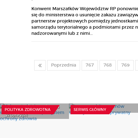
Konwent Marszałków Województw RP ponownie
się do ministerstwa o usunięcie zakazu zawiązy
partnerstw projektowych pomiędzy jednostkam
samorządu terytorialnego a podmiotami przez n
nadzorowanymi lub z nimi...
Poprzednia
767
768
769
Interes publiczny znów
Odpowiedzialne
słabszy niż interes
samoleczenie odciąża
prywatny
system ochrony zdrowia
27 Lipca 2026
POLITYKA ZDROWOTNA
SERWIS GŁÓWNY
22 Lipca 2026