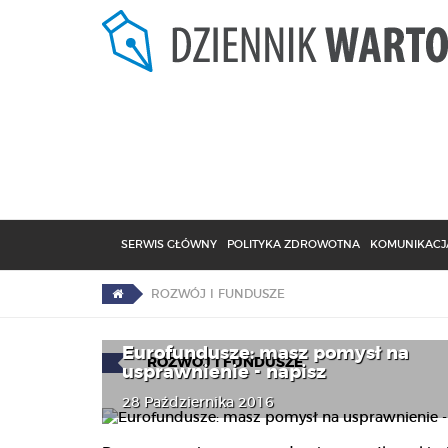
SERWIS GŁÓWNY
POLITYKA ZDROWOTNA
KOMUNIKACJA
ROZWÓJ I FUNDUSZE
Eurofundusze: masz pomysł na
ROZWÓJ I FUNDUSZE
usprawnienie - napisz
28 Października 2016