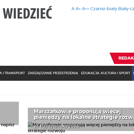
A
A+
A++
Czarno-biały
Biały-c
Ten serwis 
zmiany usta
Brak zmiany ustawienia p
REDAK
 I TRANSPORT
ZARZĄDZANIE PRZESTRZENIĄ
EDUKACJA, KULTURA I SPORT
Marszałkowie proponują więcej
pieniędzy na lokalne strategie rozw
21 Października 2016