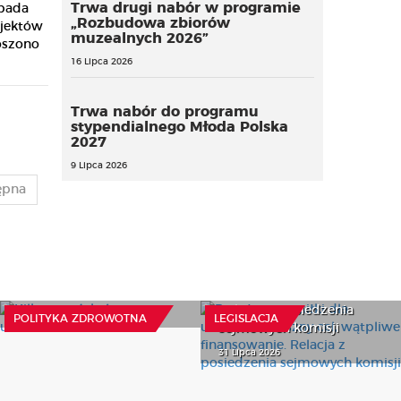
Trwa drugi nabór w programie
opada
„Rozbudowa zbiorów
ojektów
muzealnych 2026”
oszono
16 Lipca 2026
Trwa nabór do programu
stypendialnego Młoda Polska
2027
9 Lipca 2026
ępna
Bezpłatne posiłki dla
Kilka pytań, które mogą
uczniów – słuszny cel,
uratować zdrowie
wątpliwe finansowanie.
Relacja z posiedzenia
22 Lipca 2026
POLITYKA ZDROWOTNA
LEGISLACJA
sejmowych komisji
31 Lipca 2026