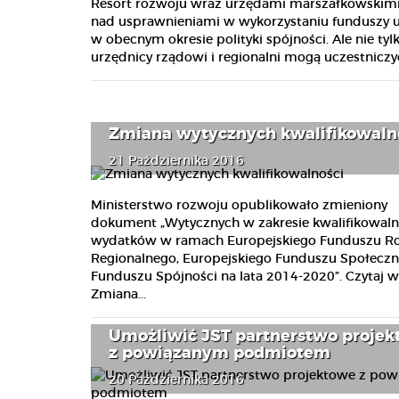
Resort rozwoju wraz urzędami marszałkowskimi
nad usprawnieniami w wykorzystaniu funduszy u
w obecnym okresie polityki spójności. Ale nie tyl
urzędnicy rządowi i regionalni mogą uczestniczyć
Zmiana wytycznych kwalifikowaln
21 Października 2016
Ministerstwo rozwoju opublikowało zmieniony
dokument „Wytycznych w zakresie kwalifikowaln
wydatków w ramach Europejskiego Funduszu R
Regionalnego, Europejskiego Funduszu Społeczn
Funduszu Spójności na lata 2014-2020”. Czytaj wi
Zmiana...
Umożliwić JST partnerstwo proje
z powiązanym podmiotem
20 Października 2016