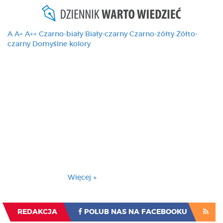
A
A+
A++
Czarno-biały
Biały-czarny
Czarno-żółty
Żółto-
czarny
Domyślne kolory
Ten serwis używa
cookies i podobnych
technologii, brak
zmiany ustawienia
przeglądarki oznacza
zgodę na to.
Brak zmiany ustawienia przeglądarki oznacza
zgodę na to.
Więcej »
Zrozumiałem
REDAKCJA
POLUB NAS NA FACEBOOKU