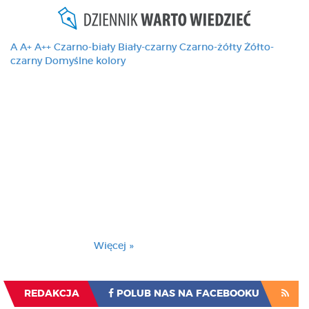
A
A+
A++
Czarno-biały
Biały-czarny
Czarno-żółty
Żółto-
czarny
Domyślne kolory
Ten serwis używa
cookies i podobnych
technologii, brak
zmiany ustawienia
przeglądarki oznacza
zgodę na to.
Brak zmiany ustawienia przeglądarki oznacza
zgodę na to.
Więcej »
Zrozumiałem
REDAKCJA
POLUB NAS NA FACEBOOKU