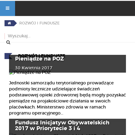
ROZWÓJ I FUNDUSZE
ROZWÓJ I FUNDUSZE
Pieniądze na POZ
30 Kwietnia 2017
Jednostki samorządu terytorialnego prowadzące
podmioty lecznicze udzielające świadczeń
podstawowej opieki zdrowotnej będą mogły pozyskać
pieniądze na projakościowe działania w swoich
placówkach. Ministerstwo zdrowia w ramach
programu operacyjnego...
Fundusz Inicjatyw Obywatelskich
2017 w Priorytecie 3 i 4