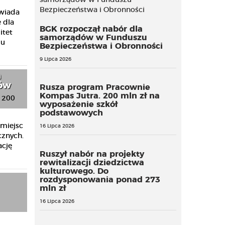
owiada
 dla
BGK rozpoczął nabór dla
itet
samorządów w Funduszu
iu
Bezpieczeństwa i Obronności
9 Lipca 2026
h
dów
Rusza program Pracownie
Kompas Jutra. 200 mln zł na
wyposażenie szkół
podstawowych
miejsc
16 Lipca 2026
znych.
ację
Ruszył nabór na projekty
rewitalizacji dziedzictwa
kulturowego. Do
rozdysponowania ponad 273
mln zł
16 Lipca 2026