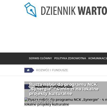
SERWIS GŁÓWNY
POLITYKA ZDROWOTNA
KOMUNIKACJA
ROZWÓJ I FUNDUSZE
Rusza nabór do programu NCK
ROZWÓJ I FUNDUSZE
„Synergie” - 4 mln zł na lokalne
projekty kulturalne
4 Lutego 2026