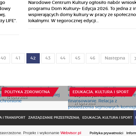
ego
Narodowe Centrum Kultury ogłosiło nabór wnios
odowy
programu Dom Kultury+ Edycja 2026. To jedna z i
ej,
wspierających domy kultury w pracy ze społeczn
y LIFE”.
lokalnymi. W tegorocznej edycji...
40
41
42
43
44
45
46
Następna
Bezpłatne posiłki dla
Rzecznik alarmuje: dane
uczniów – słuszny cel,
pacjentów muszą być
wątpliwe finansowanie.
lepiej chronione
Relacja z posiedzenia
POLITYKA ZDROWOTNA
EDUKACJA, KULTURA I SPORT
sejmowych komisji
15 Lipca 2026
31 Lipca 2026
 I TRANSPORT
ZARZĄDZANIE PRZESTRZENIĄ
EDUKACJA, KULTURA I SPORT
astrzeżone. Projekt i wykonanie
Webvisor.pl
Polityka prywatności
Infor