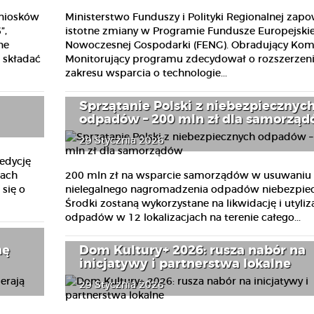
niosków
Ministerstwo Funduszy i Polityki Regionalnej zap
”,
istotne zmiany w Programie Fundusze Europejskie
ne
Nowoczesnej Gospodarki (FENG). Obradujący Kom
a składać
Monitorujący programu zdecydował o rozszerzen
zakresu wsparcia o technologie...
Sprzątanie Polski z niebezpiecznyc
odpadów – 200 mln zł dla samorzą
29 Stycznia 2026
edycję
200 mln zł na wsparcie samorządów w usuwaniu 
mach
nielegalnego nagromadzenia odpadów niebezpiec
się o
Środki zostaną wykorzystane na likwidację i utyliz
odpadów w 12 lokalizacjach na terenie całego...
nę
Dom Kultury+ 2026: rusza nabór na
inicjatywy i partnerstwa lokalne
29 Stycznia 2026