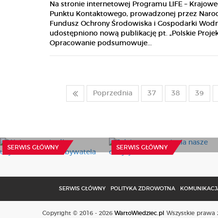
Na stronie internetowej Programu LIFE – Krajow
Punktu Kontaktowego, prowadzonej przez Nar
Fundusz Ochrony Środowiska i Gospodarki Wodn
udostępniono nową publikację pt. „Polskie Projekt
Opracowanie podsumowuje...
Poprzednia
37
38
39
Ważny termin dla
użytkowników
Jak internet zmienia
mObywatela
nasze decyzje o zdrowiu?
28 Lipca 2026
23 Lipca 2026
SERWIS GŁÓWNY
SERWIS GŁÓWNY
SERWIS GŁÓWNY
POLITYKA ZDROWOTNA
KOMUNIKACJA
Copyright © 2016 - 2026
WartoWiedziec.pl
Wszystkie prawa z