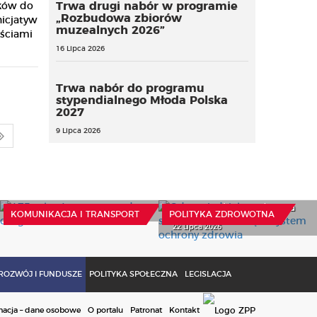
Trwa drugi nabór w programie
ków do
„Rozbudowa zbiorów
nicjatyw
muzealnych 2026”
ościami
16 Lipca 2026
Trwa nabór do programu
stypendialnego Młoda Polska
2027
9 Lipca 2026
475 mln zł na
Odpowiedzialne
samorządowe drogi
samoleczenie odciąża
system ochrony zdrowia
29 Lipca 2026
KOMUNIKACJA I TRANSPORT
POLITYKA ZDROWOTNA
22 Lipca 2026
ROZWÓJ I FUNDUSZE
POLITYKA SPOŁECZNA
LEGISLACJA
macja – dane osobowe
O portalu
Patronat
Kontakt