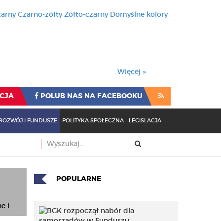
zarny
Czarno-żółty
Żółto-czarny
Domyślne kolory
używa cookies i podobnych t
wienia przeglądarki oznacza
rzeglądarki oznacza zgodę na to.
Więcej »
CJA
POLUB NAS NA FACEBOOKU
ROZWÓJ I FUNDUSZE
POLITYKA SPOŁECZNA
LEGISLACJA
POPULARNE