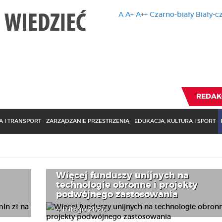
A
A+
A++
Czarno-biały
Biały-c
Ten serwis 
zmiany usta
Brak zmiany ustawienia p
REDAK
 I TRANSPORT
ZARZĄDZANIE PRZESTRZENIĄ
EDUKACJA, KULTURA I SPORT
Więcej funduszy unijnych na
technologie obronne i projekty
podwójnego zastosowania
4 Lutego 2026