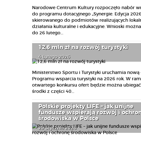
Narodowe Centrum Kultury rozpoczęło nabór w
do programu dotacyjnego „Synergie. Edycja 2026
skierowanego do podmiotów realizujących lokal
działania kulturalne i edukacyjne. Wnioski możn
do 26 lutego...
12,6 mln zł na rozwój turystyki
4 Lutego 2026
Ministerstwo Sportu i Turystyki uruchamia nową 
Programu wsparcia turystyki na 2026 rok. W ra
otwartego konkursu ofert będzie można ubiegać 
środki z części 40...
Polskie projekty LIFE – jak unijne
fundusze wspierają rozwój i ochro
środowiska w Polsce
29 Stycznia 2026